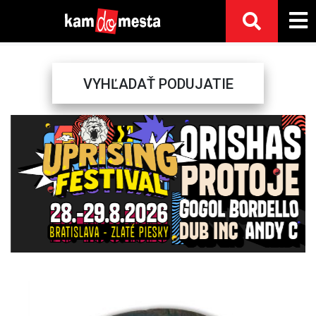
VYHĽADAŤ PODUJATIE
Previous
Next