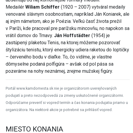
Medailér
Wiliam Schiffer
(1920 – 2007) vytváral medaily
venované slávnym osobnostiam, napríklad Ján Koniarek, ale
aj iným námetom, ako je Poézia. Veľkú časť života prežil
v Paríži, kde pracoval pre parížsku mincovňu, no napokon sa
vrátil domov do Trnavy.
Ján Hoffstädter
(1954) je
zastúpený plaketou Tenis, na ktorej môžeme pozorovať
štylizáciu tenistu, ktorý energicky udiera raketou do loptičky
– červeného bodu v diaľke. To, čo vidíme, je vlastne
dômyselne podaná polfigúra – avšak od pol pása sa
pozeráme na nohy neznámej, zrejme mužskej figúry.
Portál www.kamdomesta.sk nie je organizátorom uverejňovaných
podujatí a preto nezodpovedá za zmeny uskutočnené organizátormi.
Odporúčame preveriť si vopred termín a čas konania podujatia priamo u
organizátora. Na niektoré akcie je potrebné sa prihlásiť vopred.
MIESTO KONANIA