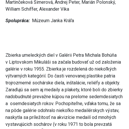
Martinčeková Šimerová, Andrej Peter, Marián Polonský,
William Schiffer, Alexander Vika
Spolupráca:
Múzeum Janka Kráľa
Zbierka umeleckých diel v Galérii Petra Michala Bohúňa
v Liptovskom Mikuláši sa začala budovať už od založenia
galérie v roku 1955. Zbierka je rozdelená do niekoľkých
výtvarných kategórií. Do časti venovanej plastike patria
trojrozmerné sochárske diela, inštalácie, reliéfy a objekty.
Zaraďujú sa sem aj medaily a plakety, ktoré boli do zbierky
nadobudnuté prevažne kúpou na prelome sedemdesiatych
a osemdesiatych rokov. Pochopiteľne, vďaka tomu, že sa
na pôde galérie odohralo niekoľko medailérskych výstav,
naskytla sa príležitosť na akvizície medailí od mnohých
vystavujúcich sochárov (v roku 1971 to bola prevzatá