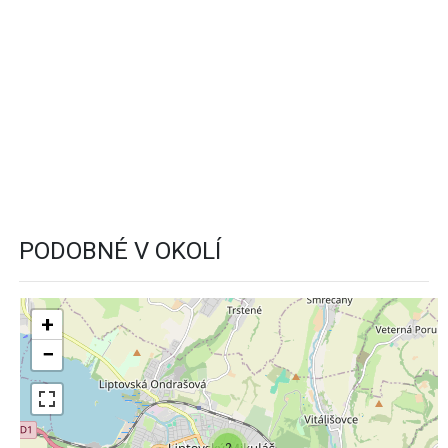
PODOBNÉ V OKOLÍ
+
−
2