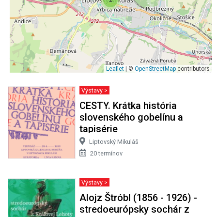
Leaflet
| ©
OpenStreetMap
contributors
Výstavy >
CESTY. Krátka história
slovenského gobelínu a
tapisérie
Liptovský Mikuláš
20 termínov
Výstavy >
Alojz Štróbl (1856 - 1926) -
stredoeurópsky sochár z