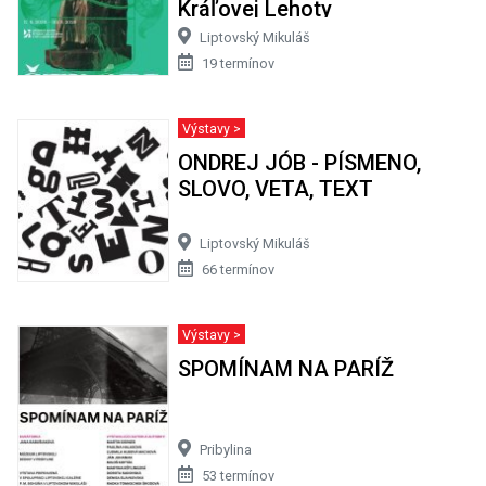
Kráľovej Lehoty
Liptovský Mikuláš
19 termínov
Výstavy >
ONDREJ JÓB - PÍSMENO,
SLOVO, VETA, TEXT
Liptovský Mikuláš
66 termínov
Výstavy >
SPOMÍNAM NA PARÍŽ
Pribylina
53 termínov