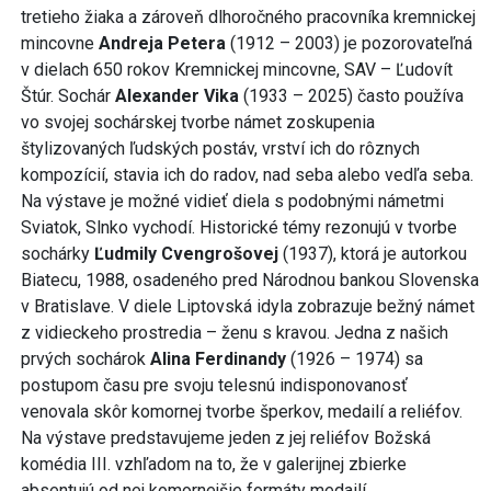
tretieho žiaka a zároveň dlhoročného pracovníka kremnickej
mincovne
Andreja Petera
(1912 – 2003) je pozorovateľná
v dielach 650 rokov Kremnickej mincovne, SAV – Ľudovít
Štúr. Sochár
Alexander Vika
(1933 – 2025) často používa
vo svojej sochárskej tvorbe námet zoskupenia
štylizovaných ľudských postáv, vrství ich do rôznych
kompozícií, stavia ich do radov, nad seba alebo vedľa seba.
Na výstave je možné vidieť diela s podobnými námetmi
Sviatok, Slnko vychodí. Historické témy rezonujú v tvorbe
sochárky
Ľudmily Cvengrošovej
(1937), ktorá je autorkou
Biatecu, 1988, osadeného pred Národnou bankou Slovenska
v Bratislave. V diele Liptovská idyla zobrazuje bežný námet
z vidieckeho prostredia – ženu s kravou. Jedna z našich
prvých sochárok
Alina Ferdinandy
(1926 – 1974) sa
postupom času pre svoju telesnú indisponovanosť
venovala skôr komornej tvorbe šperkov, medailí a reliéfov.
Na výstave predstavujeme jeden z jej reliéfov Božská
komédia III. vzhľadom na to, že v galerijnej zbierke
absentujú od nej komornejšie formáty medailí.