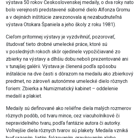
výstava 50 rokov Československej medaily, o dva roky nato
bolo verejnosti predstavené súborné dielo Alfonza Gromu
a v dejinách inštitúcie zarezonovala aj nezabudnuteľná
výstava Otokara Španiela a jeho školy z roku 1981).
Cieľom prítomnej výstavy je vyzdvihnúť, pozorovať,
študovať tieto drobné umelecké práce, ktoré sú
v posledných rokoch skôr ojedinele vypožičiavané zo
zbierky na výstavy a dlhšiu dobu neboli prezentované ani
v tunajšej galérii. Výstava je členená podľa spôsobu
inštalácie na dve časti s dôrazom na medailu ako zbierkový
predmet, no zároveň autonómne umelecké dielo rôznych
foriem: Zbierka a Numizmatický kabinet – oddelenie
medailí a plakiet.
Medaily sú definované ako reliéfne diela malých rozmerov
rôznych podôb, od tvaru mince, cez viacuholníkové či
nepravidelného tvaru, podľa fantázie autora či autorky.
Voľnejšie diela rôznych tvarov sú plakety. Medaila vzniká
buď razením, liatím, frézovaním, gravírovaním alebo