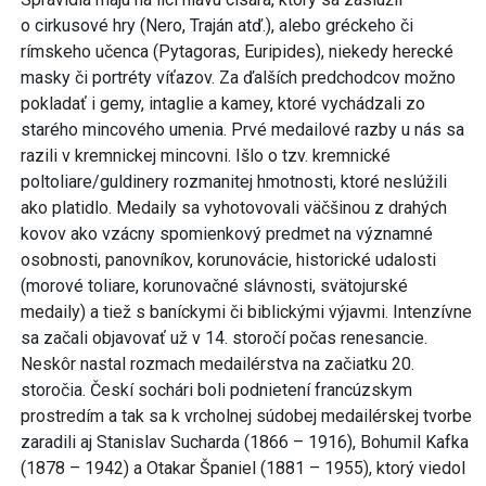
o cirkusové hry (Nero, Traján atď.), alebo gréckeho či
rímskeho učenca (Pytagoras, Euripides), niekedy herecké
masky či portréty víťazov. Za ďalších predchodcov možno
pokladať i gemy, intaglie a kamey, ktoré vychádzali zo
starého mincového umenia. Prvé medailové razby u nás sa
razili v kremnickej mincovni. Išlo o tzv. kremnické
poltoliare/guldinery rozmanitej hmotnosti, ktoré neslúžili
ako platidlo. Medaily sa vyhotovovali väčšinou z drahých
kovov ako vzácny spomienkový predmet na významné
osobnosti, panovníkov, korunovácie, historické udalosti
(morové toliare, korunovačné slávnosti, svätojurské
medaily) a tiež s baníckymi či biblickými výjavmi. Intenzívne
sa začali objavovať už v 14. storočí počas renesancie.
Neskôr nastal rozmach medailérstva na začiatku 20.
storočia. Českí sochári boli podnietení francúzskym
prostredím a tak sa k vrcholnej súdobej medailérskej tvorbe
zaradili aj Stanislav Sucharda (1866 – 1916), Bohumil Kafka
(1878 – 1942) a Otakar Španiel (1881 – 1955), ktorý viedol