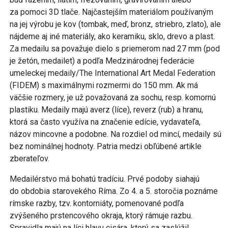
za pomoci 3D tlače. Najčastejším materiálom používaným
na jej výrobu je kov (tombak, meď, bronz, striebro, zlato), ale
nájdeme aj iné materiály, ako keramiku, sklo, drevo a plast.
Za medailu sa považuje dielo s priemerom nad 27 mm (pod
je žetón, medailet) a podľa Medzinárodnej federácie
umeleckej medaily/The International Art Medal Federation
(FIDEM) s maximálnymi rozmermi do 150 mm. Ak má
väčšie rozmery, je už považovaná za sochu, resp. komornú
plastiku. Medaily majú averz (líce), reverz (rub) a hranu,
ktorá sa často využíva na značenie edície, vydavateľa,
názov mincovne a podobne. Na rozdiel od mincí, medaily sú
bez nominálnej hodnoty. Patria medzi obľúbené artikle
zberateľov.
Medailérstvo má bohatú tradíciu. Prvé podoby siahajú
do obdobia starovekého Ríma. Zo 4. a 5. storočia poznáme
rímske razby, tzv. kontorniáty, pomenované podľa
zvýšeného prstencového okraja, ktorý rámuje razbu.
Spravidla majú na líci hlavu cisára, ktorý sa zaslúžil