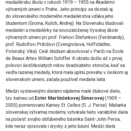
medailérsku školu v rokoch 1919 – 1955 na Akadémii
výtvarných umení v Prahe. Jeho princípy sa dostali aj
do slovenského moderného medailérstva vďaka jeho
študentom (Groma, Kulich, Andrej). Na Slovensku študovali
medailéri a medailérky na novozaloženej Vysokej škole
výtvarných umení pri prof. Fraňovi Štefunkovi (Ferdinandy),
prof. Rudolfovi Pribišovi (Cvengrošová, Hoffstädter,
Polonský, Vika). Celé štúdium absolvoval v Paríži na Ècole
de Beaux Artes William Schiffer. K obratu došlo až v prvej
polovici šesťdesiatych rokov dvadsiateho storočia, keď sa
vedľa razenej medaily, ktorá mala úplnú prevahu v českom aj
slovenskom umení, začala používať medaila liata.
Medzi vystavenými dielami nájdeme malé štukové dielo,
tzv. kameu od
Ester Martinčekovej Šimerovej
(1909 –
2005) pomenovanú Kamey Et. Celles (S. J. Perse). Maliarka
slovenskej výtvarnej moderny vytvárala tieto variabilné diela
na počesť svojho obľúbeného básnika Saint-John Persa,
kde neraz vpisovala i úryvky z jeho básní. Medzi diela