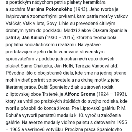
s poetickým nádychom patria plakety keramikára
a sochára
Mariána Polonského
(1943). Jeho tvorba je
inšpirovaná zoomorfnými prvkami, kam patria motívy vtákov
Vtáčkár, Vták v lete, Sovy. Línie sú prevedené citlivým
drobným rytím do podkladu. Medzi žiakov Otakara Španiela
patril aj
Ján Kulich
(1930 – 2015), ktorého tvorba bola
poplatná socialistickému realizmu. Na výstave
predstavujeme jeho dielo venované slovenským
spisovateľom v podobe jednostranných epoxidových
plakiet Samo Chalupka, Ján Hollý, Terézia Vansová atď.
Pôvodne išlo o obojstranné diela, kde sme na jednej strane
mohli vidieť portrét spisovateľa a na druhej motív z jeho
literárnej práce. Ďalší Španielov žiak a zároveň rodák
z liptovskej obce Trstené, je
Alfonz Groma
(1924 – 1993),
ktorý sa vrátil po pražských štúdiách do svojho rodiska, kde
tvoril a pôsobil do konca života. Pre Liptovskú galériu P. M.
Bohúňa vytvoril pamätnú medailu k 10. výročiu založenia
galérie. Na averze medaily vidíme paletu s datovaním 1955
– 1965 a vavrínovú vetvičku. Precízna práca Španielovho