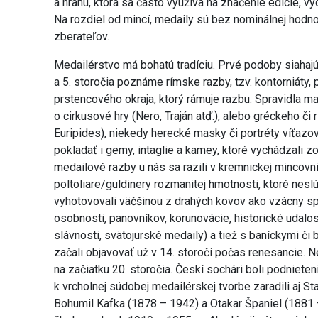
a hranu, ktorá sa často využíva na značenie edície, 
Na rozdiel od mincí, medaily sú bez nominálnej hodno
zberateľov.
Medailérstvo má bohatú tradíciu. Prvé podoby siahaj
a 5. storočia poznáme rímske razby, tzv. kontorniát
prstencového okraja, ktorý rámuje razbu. Spravidla majú
o cirkusové hry (Nero, Traján atď.), alebo gréckeho č
Euripides), niekedy herecké masky či portréty víťaz
pokladať i gemy, intaglie a kamey, ktoré vychádzali 
medailové razby u nás sa razili v kremnickej mincovni.
poltoliare/guldinery rozmanitej hmotnosti, ktoré neslú
vyhotovovali väčšinou z drahých kovov ako vzácny
osobnosti, panovníkov, korunovácie, historické udalos
slávnosti, svätojurské medaily) a tiež s baníckymi či 
začali objavovať už v 14. storočí počas renesancie. 
na začiatku 20. storočia. Českí sochári boli podniete
k vrcholnej súdobej medailérskej tvorbe zaradili aj S
Bohumil Kafka (1878 – 1942) a Otakar Španiel (1881 