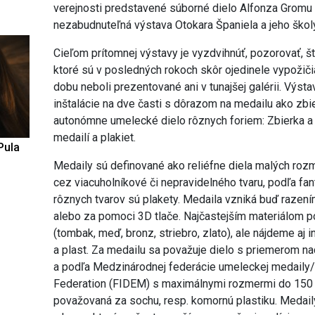
verejnosti predstavené súborné dielo Alfonza Gromu a
nezabudnuteľná výstava Otokara Španiela a jeho škol
Cieľom prítomnej výstavy je vyzdvihnúť, pozorovať, š
ktoré sú v posledných rokoch skôr ojedinele vypožiči
dobu neboli prezentované ani v tunajšej galérii. Výst
inštalácie na dve časti s dôrazom na medailu ako zb
autonómne umelecké dielo rôznych foriem: Zbierka a
medailí a plakiet.
Pula
Medaily sú definované ako reliéfne diela malých roz
cez viacuholníkové či nepravidelného tvaru, podľa fant
rôznych tvarov sú plakety. Medaila vzniká buď razením
alebo za pomoci 3D tlače. Najčastejším materiálom po
(tombak, meď, bronz, striebro, zlato), ale nájdeme aj i
a plast. Za medailu sa považuje dielo s priemerom na
a podľa Medzinárodnej federácie umeleckej medaily/T
Federation (FIDEM) s maximálnymi rozmermi do 150 
považovaná za sochu, resp. komornú plastiku. Medaily 