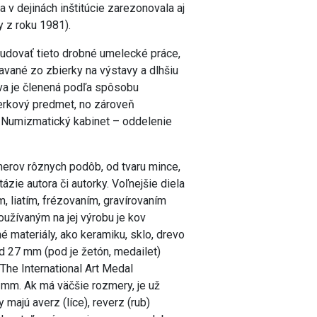
 v dejinách inštitúcie zarezonovala aj
y z roku 1981).
tudovať tieto drobné umelecké práce,
avané zo zbierky na výstavy a dlhšiu
ava je členená podľa spôsobu
ierkový predmet, no zároveň
 Numizmatický kabinet – oddelenie
merov rôznych podôb, od tvaru mince,
ázie autora či autorky. Voľnejšie diela
, liatím, frézovaním, gravírovaním
užívaným na jej výrobu je kov
né materiály, ako keramiku, sklo, drevo
d 27 mm (pod je žetón, medailet)
he International Art Medal
mm. Ak má väčšie rozmery, je už
majú averz (líce), reverz (rub)