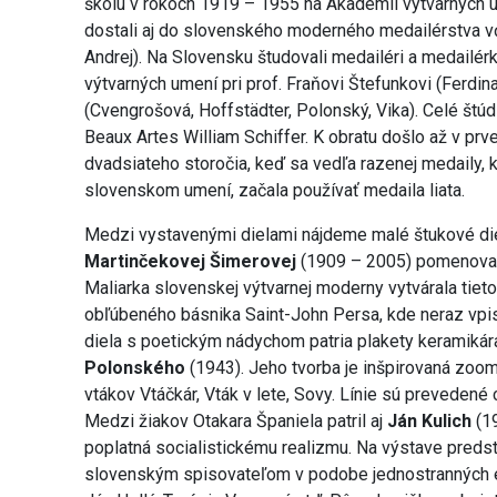
školu v rokoch 1919 – 1955 na Akadémii výtvarných u
dostali aj do slovenského moderného medailérstva v
Andrej). Na Slovensku študovali medailéri a medailé
výtvarných umení pri prof. Fraňovi Štefunkovi (Ferdina
(Cvengrošová, Hoffstädter, Polonský, Vika). Celé štúd
Beaux Artes William Schiffer. K obratu došlo až v prv
dvadsiateho storočia, keď sa vedľa razenej medaily, 
slovenskom umení, začala používať medaila liata.
Medzi vystavenými dielami nájdeme malé štukové die
Martinčekovej Šimerovej
(1909 – 2005) pomenovanú
Maliarka slovenskej výtvarnej moderny vytvárala tieto
obľúbeného básnika Saint-John Persa, kde neraz vpis
diela s poetickým nádychom patria plakety keramiká
Polonského
(1943). Jeho tvorba je inšpirovaná zoom
vtákov Vtáčkár, Vták v lete, Sovy. Línie sú prevedené
Medzi žiakov Otakara Španiela patril aj
Ján Kulich
(19
poplatná socialistickému realizmu. Na výstave preds
slovenským spisovateľom v podobe jednostranných 