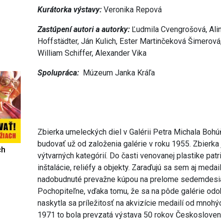
Kurátorka výstavy:
Veronika Repová
Zastúpení autori a autorky:
Ľudmila Cvengrošová, Alin
Hoffstädter, Ján Kulich, Ester Martinčeková Šimerová
William Schiffer, Alexander Vika
Spolupráca:
Múzeum Janka Kráľa
Zbierka umeleckých diel v Galérii Petra Michala Boh
budovať už od založenia galérie v roku 1955. Zbierka
ch
výtvarných kategórií. Do časti venovanej plastike pat
inštalácie, reliéfy a objekty. Zaraďujú sa sem aj medai
nadobudnuté prevažne kúpou na prelome sedemdesia
Pochopiteľne, vďaka tomu, že sa na pôde galérie odo
naskytla sa príležitosť na akvizície medailí od mnohý
1971 to bola prevzatá výstava 50 rokov Českoslovens