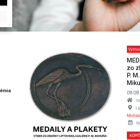
Výstav
MEDA
zo z
P. M
Miku
démia
08.08
h
O
Li
Michal
S
KÚPI