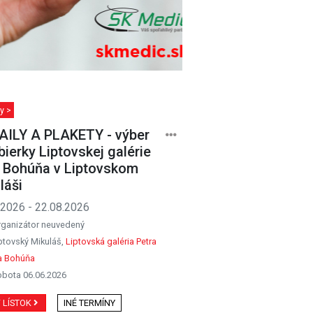
y >
ILY A PLAKETY - výber
bierky Liptovskej galérie
. Bohúňa v Liptovskom
láši
.2026 - 22.08.2026
rganizátor neuvedený
ptovský Mikuláš,
Liptovská galéria Petra
a Bohúňa
obota 06.06.2026
Ť LÍSTOK
INÉ TERMÍNY