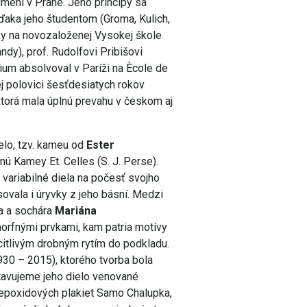
mení v Prahe. Jeho princípy sa
ďaka jeho študentom (Groma, Kulich,
rky na novozaloženej Vysokej škole
ndy), prof. Rudolfovi Pribišovi
ium absolvoval v Paríži na Ècole de
ej polovici šesťdesiatych rokov
ktorá mala úplnú prevahu v českom aj
lo, tzv. kameu od
Ester
 Kamey Et. Celles (S. J. Perse).
 variabilné diela na počesť svojho
ovala i úryvky z jeho básní. Medzi
ra a sochára
Mariána
orfnými prvkami, kam patria motívy
 citlivým drobným rytím do podkladu.
30 – 2015), ktorého tvorba bola
tavujeme jeho dielo venované
epoxidových plakiet Samo Chalupka,