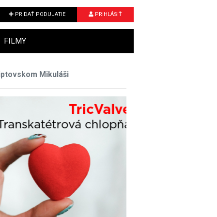
PRIDAŤ PODUJATIE
PRIHLÁSIŤ
FILMY
iptovskom Mikuláši
Next