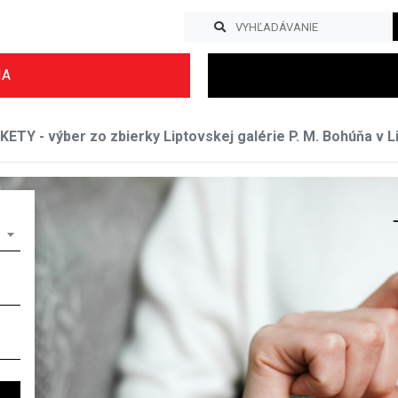
IA
TY - výber zo zbierky Liptovskej galérie P. M. Bohúňa v L
Previous