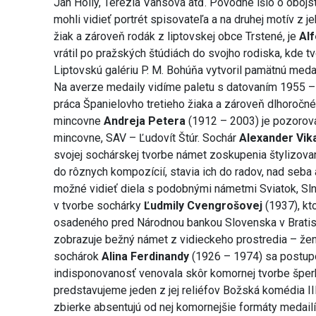
Ján Hollý, Terézia Vansová atď. Pôvodne išlo o obojst
mohli vidieť portrét spisovateľa a na druhej motív z je
žiak a zároveň rodák z liptovskej obce Trstené, je
Al
vrátil po pražských štúdiách do svojho rodiska, kde tv
Liptovskú galériu P. M. Bohúňa vytvoril pamätnú medai
Na averze medaily vidíme paletu s datovaním 1955 – 
práca Španielovho tretieho žiaka a zároveň dlhoročn
mincovne
Andreja Petera
(1912 – 2003) je pozorova
mincovne, SAV – Ľudovít Štúr. Sochár
Alexander Vik
svojej sochárskej tvorbe námet zoskupenia štylizovan
do rôznych kompozícií, stavia ich do radov, nad seba
možné vidieť diela s podobnými námetmi Sviatok, Sln
v tvorbe sochárky
Ľudmily Cvengrošovej
(1937), kto
osadeného pred Národnou bankou Slovenska v Bratisla
zobrazuje bežný námet z vidieckeho prostredia – žen
sochárok
Alina Ferdinandy
(1926 – 1974) sa postup
indisponovanosť venovala skôr komornej tvorbe šperko
predstavujeme jeden z jej reliéfov Božská komédia III.
zbierke absentujú od nej komornejšie formáty medail