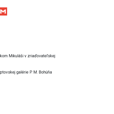
Facebook
Gmail
skom Mikuláši v zriaďovateľskej
iptovskej galérie P. M. Bohúňa