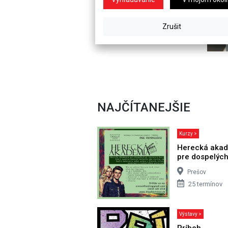
NAJČÍTANEJŠIE
Kurzy >
Herecká aka
pre dospelýc
Prešov
25 termínov
Výstavy >
Príbeh