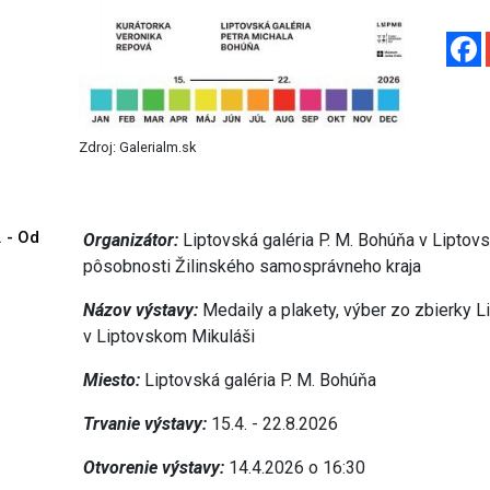
Zdroj: Galerialm.sk
. - Od
Organizátor:
Liptovská galéria P. M. Bohúňa v Liptov
pôsobnosti Žilinského samosprávneho kraja
Názov výstavy:
Medaily a plakety, výber zo zbierky L
v Liptovskom Mikuláši
Miesto:
Liptovská galéria P. M. Bohúňa
Trvanie výstavy:
15.4. - 22.8.2026
Otvorenie výstavy:
14.4.2026 o 16:30