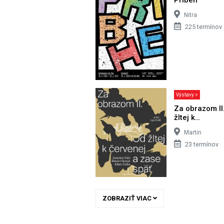
Nitra
225 termínov
Výstavy >
Za obrazom II
žltej k…
Martin
23 termínov
ZOBRAZIŤ VIAC