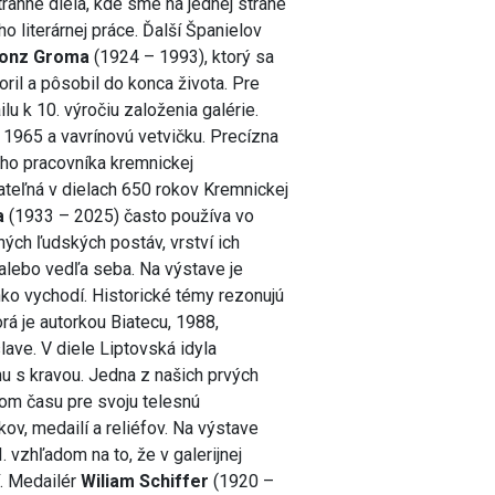
ranné diela, kde sme na jednej strane
ho literárnej práce. Ďalší Španielov
fonz Groma
(1924 – 1993), ktorý sa
oril a pôsobil do konca života. Pre
lu k 10. výročiu založenia galérie.
1965 a vavrínovú vetvičku. Precízna
ého pracovníka kremnickej
teľná v dielach 650 rokov Kremnickej
a
(1933 – 2025) často používa vo
ých ľudských postáv, vrství ich
 alebo vedľa seba. Na výstave je
ko vychodí. Historické témy rezonujú
rá je autorkou Biatecu, 1988,
ve. V diele Liptovská idyla
u s kravou. Jedna z našich prvých
om času pre svoju telesnú
v, medailí a reliéfov. Na výstave
 vzhľadom na to, že v galerijnej
í. Medailér
Wiliam Schiffer
(1920 –