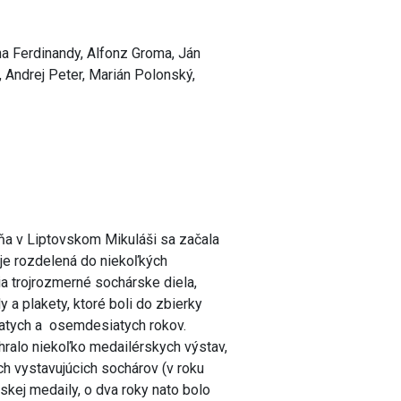
a Ferdinandy, Alfonz Groma, Ján
, Andrej Peter, Marián Polonský,
úňa v Liptovskom Mikuláši sa začala
 je rozdelená do niekoľkých
ria trojrozmerné sochárske diela,
ly a plakety, ktoré boli do zbierky
tych a osemdesiatych rokov.
hralo niekoľko medailérskych výstav,
ch vystavujúcich sochárov (v roku
kej medaily, o dva roky nato bolo