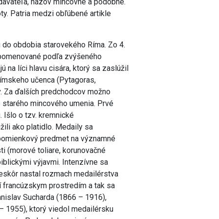
vydavateľa, názov mincovne a podobne.
ty. Patria medzi obľúbené artikle
ú do obdobia starovekého Ríma. Zo 4.
y, pomenované podľa zvýšeného
 na líci hlavu cisára, ktorý sa zaslúžil
i rímskeho učenca (Pytagoras,
ov. Za ďalších predchodcov možno
zo starého mincového umenia. Prvé
 Išlo o tzv. kremnické
žili ako platidlo. Medaily sa
 spomienkový predmet na významné
ti (morové toliare, korunovačné
biblickými výjavmi. Intenzívne sa
Neskôr nastal rozmach medailérstva
ní francúzskym prostredím a tak sa
tanislav Sucharda (1866 – 1916),
– 1955), ktorý viedol medailérsku