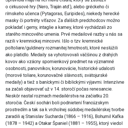
o cirkusové hry (Nero, Traján atď.), alebo gréckeho či
rímskeho učenca (Pytagoras, Euripides), niekedy herecké
masky či portréty víťazov. Za ďalších predchodcov možno
pokladať i gemy, intaglie a kamey, ktoré vychádzali zo
starého mincového umenia. Prvé medailové razby u nás sa
razili v kremnickej mincovni. Išlo o tzv. kremnické
poltoliare/guldinery rozmanitej hmotnosti, ktoré neslúžili
ako platidlo. Medaily sa vyhotovovali väčšinou z drahých
kovov ako vzácny spomienkový predmet na významné
osobnosti, panovníkov, korunovácie, historické udalosti
(morové toliare, korunovačné slávnosti, svätojurské
medaily) a tiež s baníckymi či biblickými výjavmi. Intenzívne
sa začali objavovať už v 14. storočí počas renesancie.
Neskôr nastal rozmach medailérstva na začiatku 20.
storočia. Českí sochári boli podnietení francúzskym
prostredím a tak sa k vrcholnej súdobej medailérskej tvorbe
zaradili aj Stanislav Sucharda (1866 – 1916), Bohumil Kafka
(1878 – 1942) a Otakar Španiel (1881 – 1955), ktorý viedol