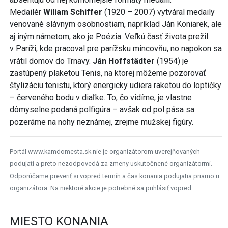
Medailér
Wiliam Schiffer
(1920 – 2007) vytváral medaily
venované slávnym osobnostiam, napríklad Ján Koniarek, ale
aj iným námetom, ako je Poézia. Veľkú časť života prežil
v Paríži, kde pracoval pre parížsku mincovňu, no napokon sa
vrátil domov do Trnavy.
Ján Hoffstädter
(1954) je
zastúpený plaketou Tenis, na ktorej môžeme pozorovať
štylizáciu tenistu, ktorý energicky udiera raketou do loptičky
– červeného bodu v diaľke. To, čo vidíme, je vlastne
dômyselne podaná polfigúra – avšak od pol pása sa
pozeráme na nohy neznámej, zrejme mužskej figúry.
Portál www.kamdomesta.sk nie je organizátorom uverejňovaných
podujatí a preto nezodpovedá za zmeny uskutočnené organizátormi.
Odporúčame preveriť si vopred termín a čas konania podujatia priamo u
organizátora. Na niektoré akcie je potrebné sa prihlásiť vopred.
MIESTO KONANIA