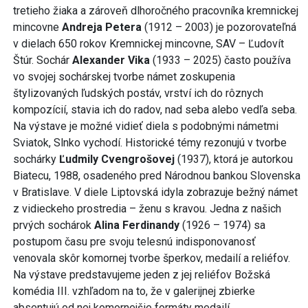
tretieho žiaka a zároveň dlhoročného pracovníka kremnickej
mincovne
Andreja Petera
(1912 – 2003) je pozorovateľná
v dielach 650 rokov Kremnickej mincovne, SAV – Ľudovít
Štúr. Sochár
Alexander Vika
(1933 – 2025) často používa
vo svojej sochárskej tvorbe námet zoskupenia
štylizovaných ľudských postáv, vrství ich do rôznych
kompozícií, stavia ich do radov, nad seba alebo vedľa seba.
Na výstave je možné vidieť diela s podobnými námetmi
Sviatok, Slnko vychodí. Historické témy rezonujú v tvorbe
sochárky
Ľudmily Cvengrošovej
(1937), ktorá je autorkou
Biatecu, 1988, osadeného pred Národnou bankou Slovenska
v Bratislave. V diele Liptovská idyla zobrazuje bežný námet
z vidieckeho prostredia – ženu s kravou. Jedna z našich
prvých sochárok
Alina Ferdinandy
(1926 – 1974) sa
postupom času pre svoju telesnú indisponovanosť
venovala skôr komornej tvorbe šperkov, medailí a reliéfov.
Na výstave predstavujeme jeden z jej reliéfov Božská
komédia III. vzhľadom na to, že v galerijnej zbierke
absentujú od nej komornejšie formáty medailí.