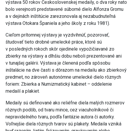
výstava 50 rokov Československej medaily, o dva roky nato
bolo verejnosti predstavené súborné dielo Alfonza Gromu
a v dejinách inštitúcie zarezonovala aj nezabudnuteľná
výstava Otokara Španiela a jeho školy z roku 1981).
Cieľom prítomnej výstavy je vyzdvihnúť, pozorovať,
študovať tieto drobné umelecké práce, ktoré sú
v posledných rokoch skôr ojedinele vypožičiavané zo
zbierky na výstavy a dlhšiu dobu neboli prezentované ani
v tunajšej galérii. Výstava je členená podľa spôsobu
inštalácie na dve časti s dôrazom na medailu ako zbierkový
predmet, no zároveň autonómne umelecké dielo rôznych
foriem: Zbierka a Numizmatický kabinet – oddelenie
medailí a plakiet.
Medaily sú definované ako reliéfne diela malých rozmerov
rôznych podôb, od tvaru mince, cez viacuholníkové či
nepravidelného tvaru, podľa fantázie autora či autorky.
Voľnejšie diela rôznych tvarov sú plakety. Medaila vzniká
buď razením, liatím, frézovaním, gravírovaním alebo