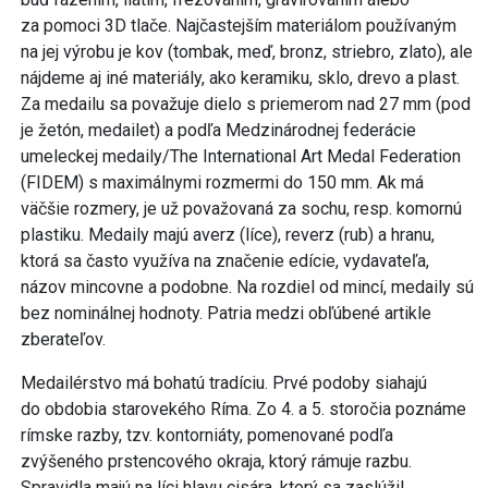
za pomoci 3D tlače. Najčastejším materiálom používaným
na jej výrobu je kov (tombak, meď, bronz, striebro, zlato), ale
nájdeme aj iné materiály, ako keramiku, sklo, drevo a plast.
Za medailu sa považuje dielo s priemerom nad 27 mm (pod
je žetón, medailet) a podľa Medzinárodnej federácie
umeleckej medaily/The International Art Medal Federation
(FIDEM) s maximálnymi rozmermi do 150 mm. Ak má
väčšie rozmery, je už považovaná za sochu, resp. komornú
plastiku. Medaily majú averz (líce), reverz (rub) a hranu,
ktorá sa často využíva na značenie edície, vydavateľa,
názov mincovne a podobne. Na rozdiel od mincí, medaily sú
bez nominálnej hodnoty. Patria medzi obľúbené artikle
zberateľov.
Medailérstvo má bohatú tradíciu. Prvé podoby siahajú
do obdobia starovekého Ríma. Zo 4. a 5. storočia poznáme
rímske razby, tzv. kontorniáty, pomenované podľa
zvýšeného prstencového okraja, ktorý rámuje razbu.
Spravidla majú na líci hlavu cisára, ktorý sa zaslúžil