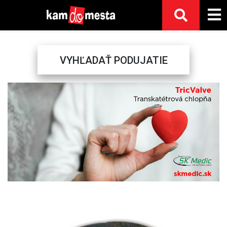
VYHĽADAŤ PODUJATIE
Previous
Next