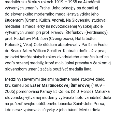
medailérsku školu v rokoch 1919 – 1955 na Akadémii
výtvarných umení v Prahe. Jeho princípy sa dostali aj
do slovenského moderného medailérstva vďaka jeho
študentom (Groma, Kulich, Andrej). Na Slovensku študovali
medailéri a medailérky na novozaloženej Vysokej škole
výtvarných umení pri prof. Fraňovi Štefunkovi (Ferdinandy),
prof. Rudolfovi Pribišovi (Cvengrošová, Hoffstädter,
Polonský, Vika). Celé štúdium absolvoval v Paríži na Ècole
de Beaux Artes William Schiffer. K obratu došlo až v prvej
polovici šesťdesiatych rokov dvadsiateho storočia, keď sa
vedľa razenej medaily, ktorá mala úplnú prevahu v českom aj
slovenskom umení, začala používať medaila liata.
Medzi vystavenými dielami nájdeme malé štukové dielo,
tzv. kameu od
Ester Martinčekovej Šimerovej
(1909 –
2005) pomenovanú Kamey Et. Celles (S. J. Perse). Maliarka
slovenskej výtvarnej moderny vytvárala tieto variabilné diela
na počesť svojho obľúbeného básnika Saint-John Persa,
kde neraz vpisovala i úryvky z jeho básní. Medzi diela