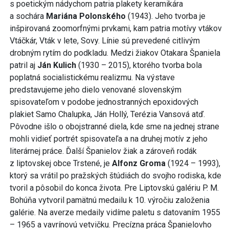
s poetickým nádychom patria plakety keramikára
a sochára
Mariána Polonského
(1943). Jeho tvorba je
inšpirovaná zoomorfnými prvkami, kam patria motívy vtákov
Vtáčkár, Vták v lete, Sovy. Línie sú prevedené citlivým
drobným rytím do podkladu. Medzi žiakov Otakara Španiela
patril aj
Ján Kulich
(1930 – 2015), ktorého tvorba bola
poplatná socialistickému realizmu. Na výstave
predstavujeme jeho dielo venované slovenským
spisovateľom v podobe jednostranných epoxidových
plakiet Samo Chalupka, Ján Hollý, Terézia Vansová atď.
Pôvodne išlo o obojstranné diela, kde sme na jednej strane
mohli vidieť portrét spisovateľa a na druhej motív z jeho
literárnej práce. Ďalší Španielov žiak a zároveň rodák
z liptovskej obce Trstené, je
Alfonz Groma
(1924 – 1993),
ktorý sa vrátil po pražských štúdiách do svojho rodiska, kde
tvoril a pôsobil do konca života. Pre Liptovskú galériu P. M.
Bohúňa vytvoril pamätnú medailu k 10. výročiu založenia
galérie. Na averze medaily vidíme paletu s datovaním 1955
– 1965 a vavrínovú vetvičku. Precízna práca Španielovho