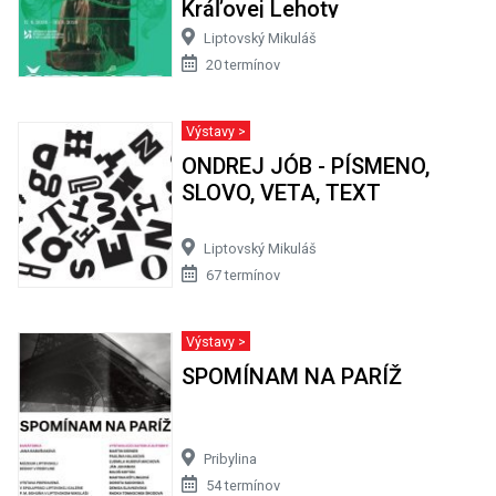
Kráľovej Lehoty
Liptovský Mikuláš
20 termínov
Výstavy >
ONDREJ JÓB - PÍSMENO,
SLOVO, VETA, TEXT
Liptovský Mikuláš
67 termínov
Výstavy >
SPOMÍNAM NA PARÍŽ
Pribylina
54 termínov