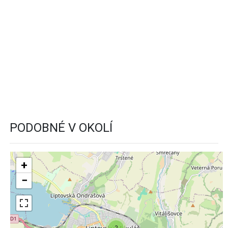
PODOBNÉ V OKOLÍ
+
−
2