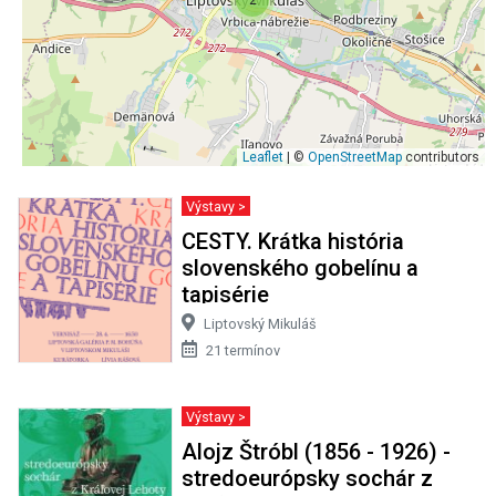
Leaflet
| ©
OpenStreetMap
contributors
Výstavy >
CESTY. Krátka história
slovenského gobelínu a
tapisérie
Liptovský Mikuláš
21 termínov
Výstavy >
Alojz Štróbl (1856 - 1926) -
stredoeurópsky sochár z