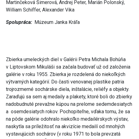
Martinčeková Šimerová, Andrej Peter, Marián Polonský,
William Schiffer, Alexander Vika
Spolupráca:
Múzeum Janka Kráľa
Zbierka umeleckých diel v Galérii Petra Michala Bohúňa
v Liptovskom Mikuláši sa začala budovať už od založenia
galérie v roku 1955. Zbierka je rozdelená do niekoľkých
výtvarných kategórií. Do časti venovanej plastike patria
trojrozmerné sochárske diela, inštalácie, reliéfy a objekty.
Zaraďujú sa sem aj medaily a plakety, ktoré boli do zbierky
nadobudnuté prevažne kúpou na prelome sedemdesiatych
a osemdesiatych rokov. Pochopiteľne, vďaka tomu, že sa
na pôde galérie odohralo niekoľko medailérskych výstav,
naskytla sa príležitosť na akvizície medailí od mnohých
vystavujúcich sochárov (v roku 1971 to bola prevzatá