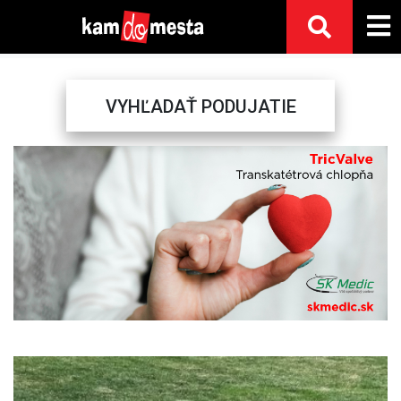
VYHĽADAŤ PODUJATIE
Previous
Next