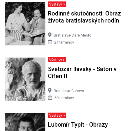
Výstavy >
Rodinné skutočnosti: Obraz
života bratislavských rodín
Bratislava-Staré Mesto
21 termínov
Výstavy >
Svetozár Ilavský - Satori v
Cíferi II
Bratislava-Čunovo
69 termínov
Výstavy >
Lubomír Typlt - Obrazy