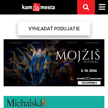
VYHĽADAŤ PODUJATIE
Previous
Next