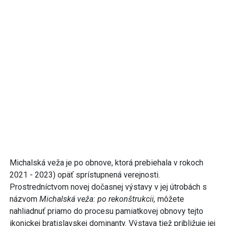
Michalská veža je po obnove, ktorá prebiehala v rokoch
2021 - 2023) opäť sprístupnená verejnosti.
Prostredníctvom novej dočasnej výstavy v jej útrobách s
názvom
Michalská veža: po rekonštrukcii,
môžete
nahliadnuť priamo do procesu pamiatkovej obnovy tejto
ikonickej bratislavskej dominanty. Výstava tiež približuje jej