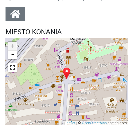
MIESTO KONANIA
+
−
Leaflet
| ©
OpenStreetMap
contributors