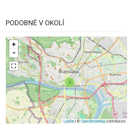
PODOBNÉ V OKOLÍ
+
−
2
Leaflet
| ©
OpenStreetMap
contributors