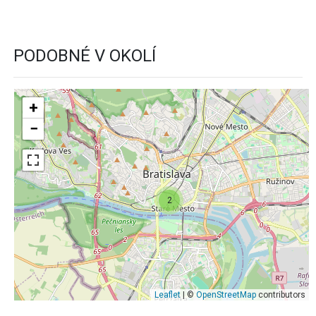
PODOBNÉ V OKOLÍ
+
−
2
Leaflet
| ©
OpenStreetMap
contributors