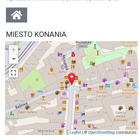
MIESTO KONANIA
+
−
Leaflet
| ©
OpenStreetMap
contributors