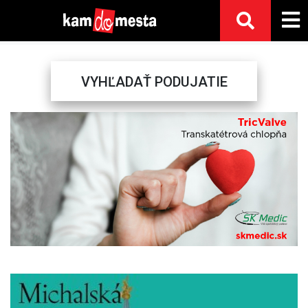
VYHĽADAŤ PODUJATIE
Previous
Next