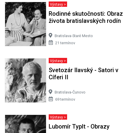
Výstavy >
Rodinné skutočnosti: Obraz
života bratislavských rodín
Bratislava-Staré Mesto
21 termínov
Výstavy >
Svetozár Ilavský - Satori v
Cíferi II
Bratislava-Čunovo
69 termínov
Výstavy >
Lubomír Typlt - Obrazy