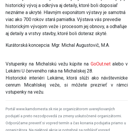
historický vývoj a odkrýva aj detaily, ktoré boli doposiaľ
neznáme a ukryté. Hlavným exponátom výstavy je samotná
viac ako 700 rokov stará pamiatka. Výstava vás prevedie
historickým vývojom veže i procesom jej obnovy, a odhaľuje
aj detaily a vrstvy stavby, ktoré boli doteraz skyté.
Kurátorská koncepcia: Mgr. Michal Augustovič, M.A.
Vstupenky na Michalskú vežu kúpite na
GoOut.net
alebo v
Lekárni U červeného raka na Michalskej 28.
Historické interiéri Lekárne, ktorá slúži ako návštevnícke
cenrum Micahlskej veže, si môžete prezrieť v rámci
vstupenky na vežu.
Portál www.kamdomesta.sk nie je organizátorom uverejňovaných
podujatí a preto nezodpovedá za zmeny uskutočnené organizátormi.
Odporúčame preveriť si vopred termín a čas konania podujatia priamo u
organizátora. Na niektoré akcie je potrebné sa prihlásiť vopred.