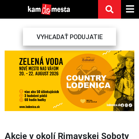
VYHĽADAŤ PODUJATIE
Previous
Next
Akcie v okolí Rimavskej Soboty