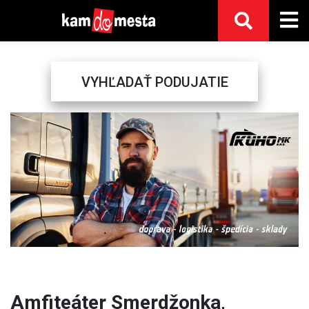
VYHĽADAŤ PODUJATIE
Previous
Next
Amfiteáter Smerdžonka,