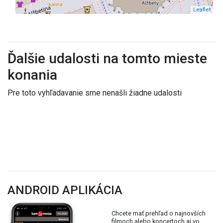
Leaflet
Ďalšie udalosti na tomto mieste
konania
Pre toto vyhľadavanie sme nenašli žiadne udalosti
ANDROID APLIKÁCIA
Chcete mať prehľad o najnovších
filmoch alebo koncertoch aj vo