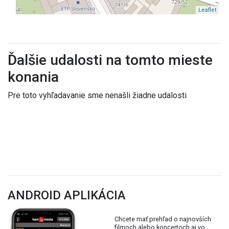
Leaflet
Ďalšie udalosti na tomto mieste
konania
Pre toto vyhľadavanie sme nenašli žiadne udalosti
ANDROID APLIKÁCIA
Chcete mať prehľad o najnovších
filmoch alebo koncertoch aj vo