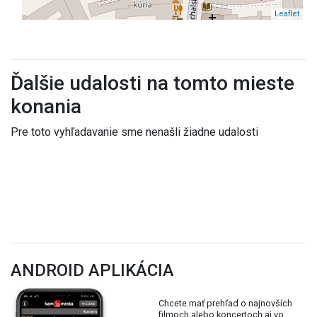
Leaflet
Ďalšie udalosti na tomto mieste
konania
Pre toto vyhľadavanie sme nenašli žiadne udalosti
ANDROID APLIKÁCIA
Chcete mať prehľad o najnovších
filmoch alebo koncertoch aj vo