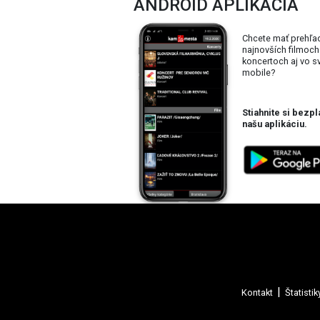
ANDROID APLIKÁCIA
Chcete mať prehľa
najnovších filmoch
koncertoch aj vo 
mobile?
Stiahnite si bezpl
našu aplikáciu.
Kontakt
Štatistik