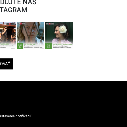
EDUJTE NÁŠ
STAGRAM
DOVAŤ
stavenie notifikácií