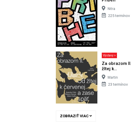
Nitra
225 termínov
Výstavy >
Za obrazom II
žltej k…
Martin
23 termínov
ZOBRAZIŤ VIAC