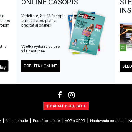
ONLINE ČASOPIS
SL
IN
d o
Vedeli ste, že náš časopis
 alebo
si môžete bezplatne
svojom
prečítať aj online?
atne
Všetky vydania su pre
vás dostupné
PREČÍTAŤ ONLINE
SLE
PRIDAŤ PODUJATIE
y
Na stiahnutie
Pridať podujatie
VOP a GDPR
Nastavenia cookies
Na