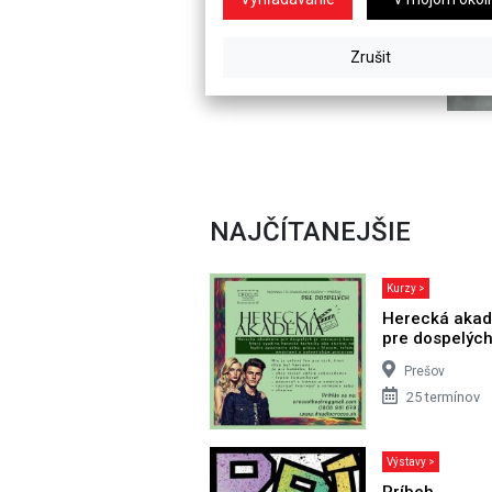
NAJČÍTANEJŠIE
Kurzy >
Herecká aka
pre dospelýc
Prešov
25 termínov
Výstavy >
Príbeh