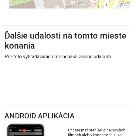
Leaflet
Ďalšie udalosti na tomto mieste
konania
Pre toto vyhľadavanie sme nenašli žiadne udalosti
ANDROID APLIKÁCIA
Chcete mať prehľad o najnovších
filmoch alebo koncertoch aj vo