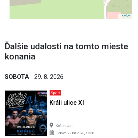
Leaflet
Ďalšie udalosti na tomto mieste
konania
SOBOTA
- 29. 8. 2026
Šport
Králi ulice XI
Košice-Juh,
Sobota 29.08.2026,
19:00