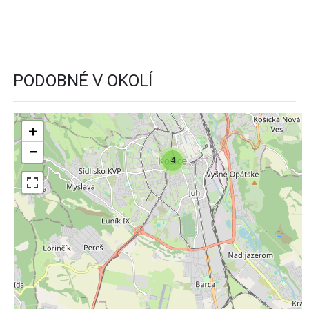
PODOBNÉ V OKOLÍ
+
−
4