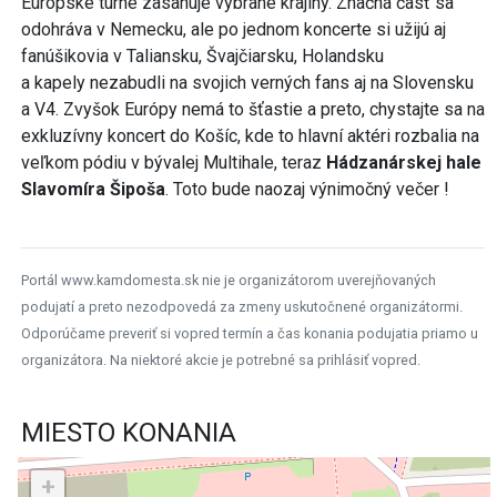
Európske turné zasahuje vybrané krajiny. Značná časť sa
odohráva v Nemecku, ale po jednom koncerte si užijú aj
fanúšikovia v Taliansku, Švajčiarsku, Holandsku
a kapely nezabudli na svojich verných fans aj na Slovensku
a V4. Zvyšok Európy nemá to šťastie a preto, chystajte sa na
exkluzívny koncert do Košíc, kde to hlavní aktéri rozbalia na
veľkom pódiu v bývalej Multihale, teraz
Hádzanárskej hale
Slavomíra Šipoša
. Toto bude naozaj výnimočný večer !
Portál www.kamdomesta.sk nie je organizátorom uverejňovaných
podujatí a preto nezodpovedá za zmeny uskutočnené organizátormi.
Odporúčame preveriť si vopred termín a čas konania podujatia priamo u
organizátora. Na niektoré akcie je potrebné sa prihlásiť vopred.
MIESTO KONANIA
+