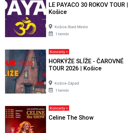
LE PAYACO 30 ROKOV TOUR |
Košice
Košice-Staré Mesto
1 termín
Koncerty >
HORKÝŽE SLÍŽE - ČAROVNÉ
TOUR 2026 | Košice
Košice-Západ
1 termín
Koncerty >
Celine The Show