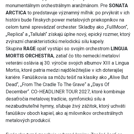
monumentálnym orchestrálnym aranžmánom. Pre
SONATA
ARCTICA
to predstavuje významný míľnik: po prvýkrát v ich
histórii bude fínskych power metalových priekopníkov na
celom turné sprevádzať orchester. Skladby ako „FullMoon“,
„Replica“ a „Tallulah“ získajú úplne nový, epický rozmer, ktorý
zvýrazní charakteristickú melodickú silu kapely.
Skupina
RAGE
opäť vystúpi so svojím orchestrom
LINGUA
MORTIS ORCHESTRA
, zatiaľ čo títo nemeckí metaloví
veteráni oslávia aj 30. výročie svojich albumov XIII a Lingua
Mortis, ktoré patria medzi najdôležitejšie v ich doterajšej
kariére. Fanúšikovia sa môžu tešiť na klasiky ako „Alive But
Dead“, „From The Cradle To The Grave“ a „Days Of
December“. CO-HEADLINER TOUR 2027, ktoré kombinuje
desaťročia metalovej tradície, symfonickú silu a
nezabudnuteľné hymny, sľubuje živý zážitok, ktorý uchváti
fanúšikov oboch kapiel, ako aj milovníkov orchestrálnych
metalových produkcií.