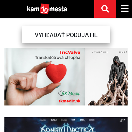
VYHĽADAŤ PODUJATIE
Previous
Next