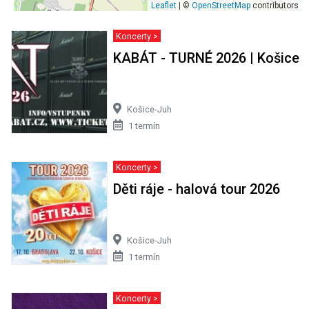
Leaflet
| ©
OpenStreetMap
contributors
Koncerty >
KABÁT - TURNÉ 2026 | Košice
Košice-Juh
1 termín
Koncerty >
Děti ráje - halová tour 2026
Košice-Juh
1 termín
Koncerty >