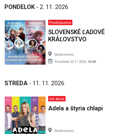
PONDELOK
- 2. 11. 2026
Predstavenia
SLOVENSKÉ ĽADOVÉ
KRÁĽOVSTVO
Sládkovičovo,
Pondelok 02.11.2026,
16:00
STREDA
- 11. 11. 2026
Iné akcie
Adela a štyria chlapi
Sládkovičovo,