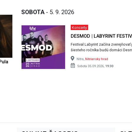
SOBOTA
- 5. 9. 2026
Koncerty
DESMOD | LABYRINT FESTIV
Festival Labyrint začína zverejňova
šiesteho ročníka budú domáci Desmo
Nitra,
Nitriansky hrad
Pula
Sobota 05.09.2026,
19:30