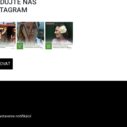
EDUJTE NÁŠ
STAGRAM
DOVAŤ
stavenie notifikácií