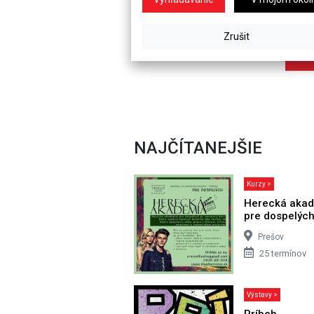
NAJČÍTANEJŠIE
Kurzy >
Herecká aka
pre dospelýc
Prešov
25 termínov
Výstavy >
Príbeh