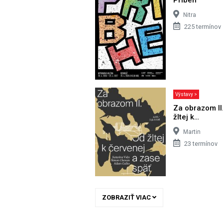
Nitra
225 termínov
Výstavy >
Za obrazom II
žltej k…
Martin
23 termínov
ZOBRAZIŤ VIAC