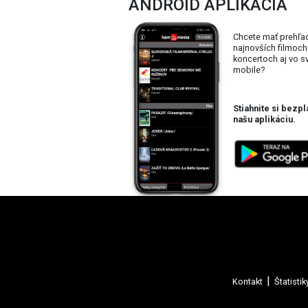
ANDROID APLIKÁCIA
Chcete mať prehľa
najnovších filmoch
koncertoch aj vo 
mobile?
Stiahnite si bezpl
našu aplikáciu.
Kontakt
Štatistik