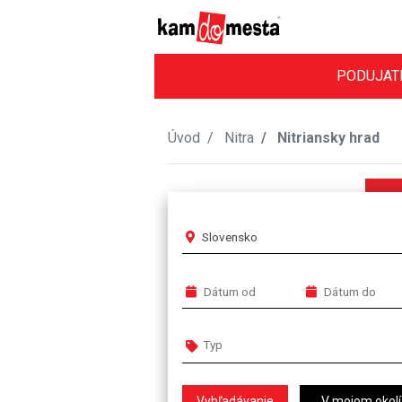
PODUJAT
Úvod
Nitra
Nitriansky hrad
Slovensko
V mojom okolí