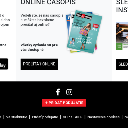
ONLINE ČASOPIS
SL
IN
d o
Vedeli ste, že náš časopis
 alebo
si môžete bezplatne
svojom
prečítať aj online?
atne
Všetky vydania su pre
vás dostupné
PREČÍTAŤ ONLINE
SLE
PRIDAŤ PODUJATIE
y
Na stiahnutie
Pridať podujatie
VOP a GDPR
Nastavenia cookies
Na