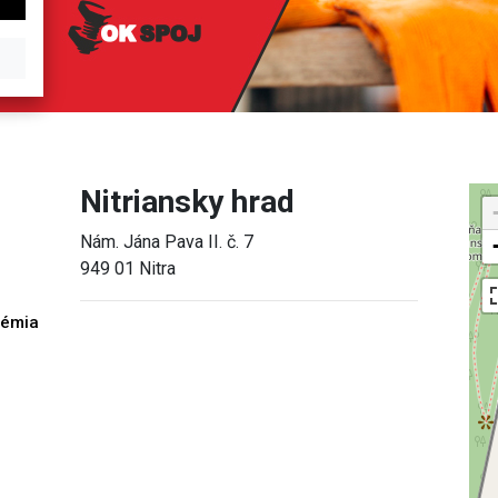
Nitriansky hrad
Nám. Jána Pava II. č. 7
949 01 Nitra
démia
h