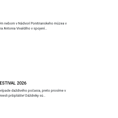
olým nebom v Nádvorí Ponitrianskeho múzea v
ia Antonia Vivaldiho v spojení…
ESTIVAL 2026
 prípade daždivého počasia, preto prosíme v
iesli pršiplášte! Dáždniky sú…