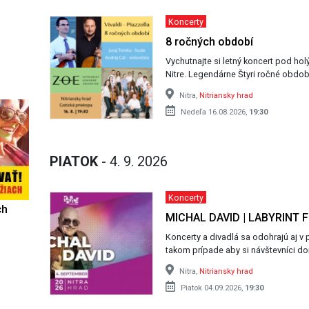
Koncerty
8 ročných období
Vychutnajte si letný koncert pod h
Nitre. Legendárne Štyri ročné obdob
Nitra,
Nitriansky hrad
Nedeľa 16.08.2026,
19:30
PIATOK
- 4. 9. 2026
Koncerty
ch
MICHAL DAVID | LABYRINT F
Koncerty a divadlá sa odohrajú aj v
takom prípade aby si návštevníci don
Nitra,
Nitriansky hrad
Piatok 04.09.2026,
19:30