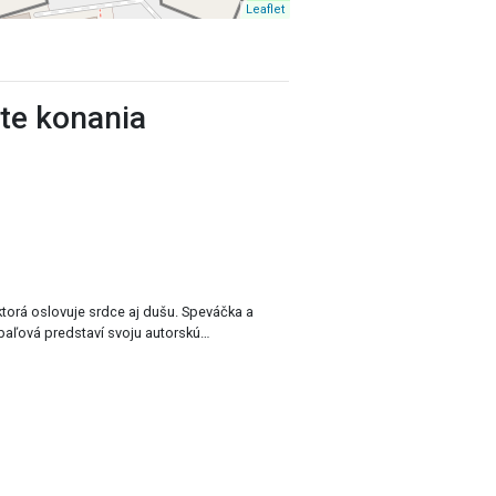
Leaflet
ste konania
ktorá oslovuje srdce aj dušu. Speváčka a
baľová predstaví svoju autorskú…