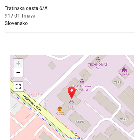
Trstinska cesta 6/A
917 01 Trnava
Slovensko
+
−