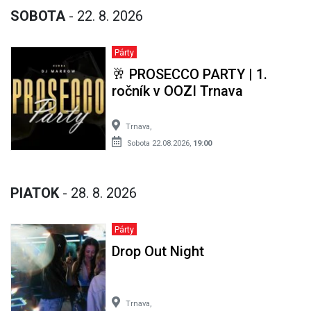
SOBOTA
- 22. 8. 2026
Párty
🥂 PROSECCO PARTY | 1.
ročník v OOZI Trnava
Trnava,
Sobota 22.08.2026,
19:00
PIATOK
- 28. 8. 2026
Párty
Drop Out Night
Trnava,