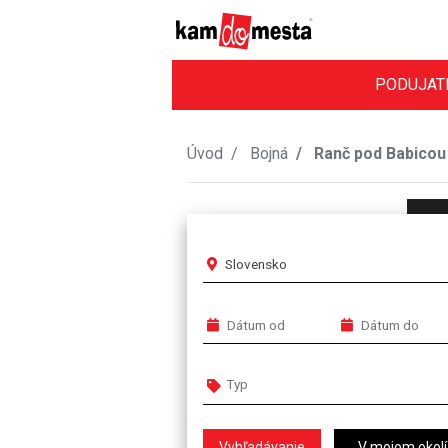
PODUJAT
Úvod
Bojná
Ranč pod Babicou
Slovensko
V mojom okolí