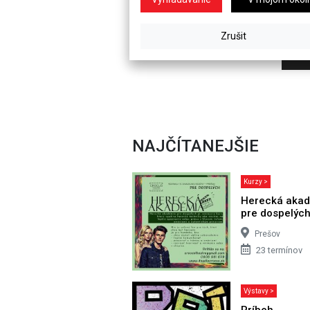
NAJČÍTANEJŠIE
Kurzy >
Herecká aka
pre dospelýc
Prešov
23 termínov
Výstavy >
Príbeh