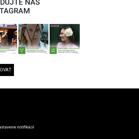
EDUJTE NÁŠ
STAGRAM
DOVAŤ
stavenie notifikácií