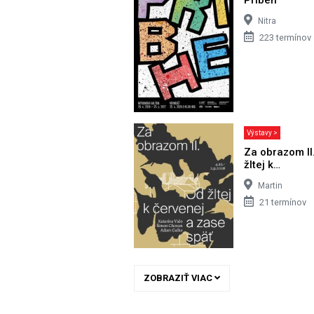
Nitra
223 termínov
Výstavy >
Za obrazom II
žltej k…
Martin
21 termínov
ZOBRAZIŤ VIAC