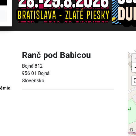
Ranč pod Babicou
Bojná 812
956 01 Bojná
Slovensko
démia
h