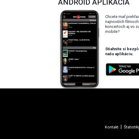
ANDROID APLIKÁCIA
Chcete mať prehľa
najnovších filmoch
koncertoch aj vo 
mobile?
Stiahnite si bezpl
našu aplikáciu.
Kontakt
Štatistik