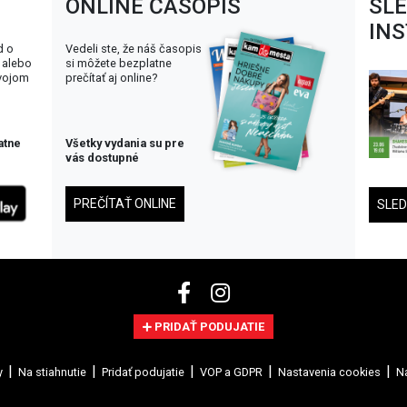
ONLINE ČASOPIS
SL
IN
d o
Vedeli ste, že náš časopis
 alebo
si môžete bezplatne
svojom
prečítať aj online?
atne
Všetky vydania su pre
vás dostupné
PREČÍTAŤ ONLINE
SLE
PRIDAŤ PODUJATIE
y
Na stiahnutie
Pridať podujatie
VOP a GDPR
Nastavenia cookies
Na