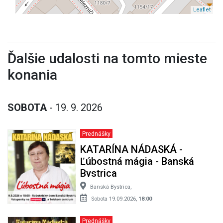
Leaflet
Ďalšie udalosti na tomto mieste
konania
SOBOTA
- 19. 9. 2026
Prednášky
KATARÍNA NÁDASKÁ -
Ľúbostná mágia - Banská
Bystrica
Banská Bystrica,
Sobota 19.09.2026,
18:00
Prednášky