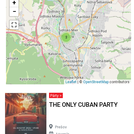
+
−
3
Leaflet
| ©
OpenStreetMap
contributors
Párty >
THE ONLY CUBAN PARTY
Prešov