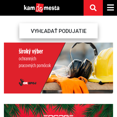
VYHĽADAŤ PODUJATIE
Previous
Next