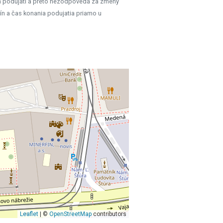
h podujatí a preto nezodpovedá za zmeny
ín a čas konania podujatia priamo u
Leaflet
| ©
OpenStreetMap
contributors