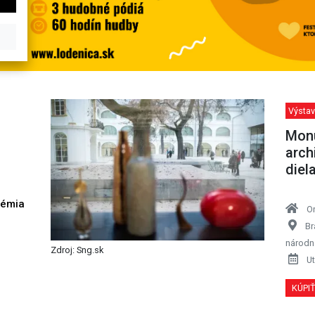
Výstav
Monu
arch
diel
démia
O
h
Br
národná
Zdroj: Sng.sk
Ut
KÚPI