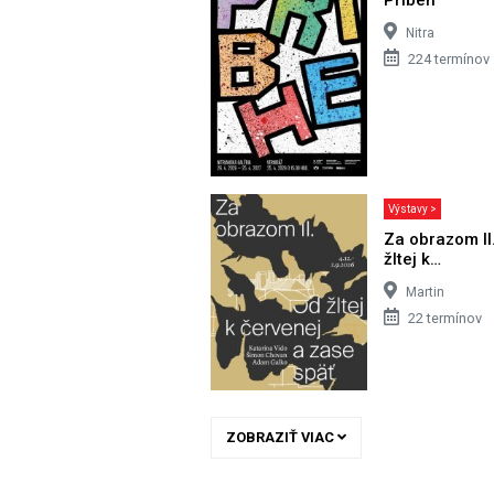
Nitra
224 termínov
Výstavy >
Za obrazom II
žltej k…
Martin
22 termínov
ZOBRAZIŤ VIAC