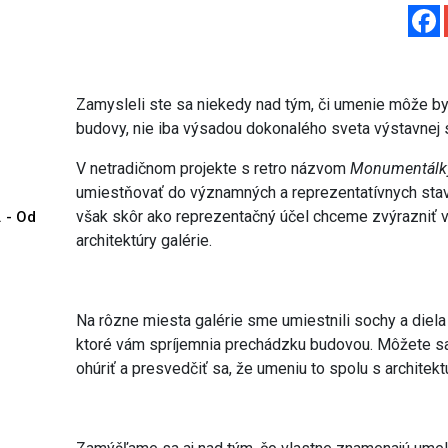
Zamysleli ste sa niekedy nad tým, či umenie môže byť
budovy, nie iba výsadou dokonalého sveta výstavnej 
V netradičnom projekte s retro názvom
Monumentálk
umiestňovať do významných a reprezentatívnych stav
však skôr ako reprezentačný účel chceme zvýrazniť v
. - Od
architektúry galérie.
Na rôzne miesta galérie sme umiestnili sochy a diel
ktoré vám spríjemnia prechádzku budovou. Môžete sa 
ohúriť a presvedčiť sa, že umeniu to spolu s architek