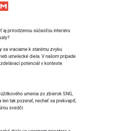
Facebook
Gmail
 aj prirodzenou súčasťou interiéru
sály?
y
sa vraciame k starému zvyku
ieb umelecké diela. V našom prípade
zdelávací potenciál v kontexte
a úžitkového umenia zo zbierok SNG,
len tak pozerať, nechať sa prekvapiť,
túrou svedčí.