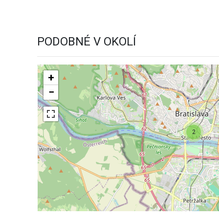
PODOBNÉ V OKOLÍ
+
−
2