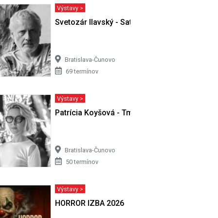
Výstavy >
ivota…
Svetozár Ilavský - Satori v Cíferi II
Bratislava-Čunovo
69 termínov
Výstavy >
Patrícia Koyšová - Tmy sa nemusíš báť
Bratislava-Čunovo
50 termínov
Výstavy >
HORROR IZBA 2026