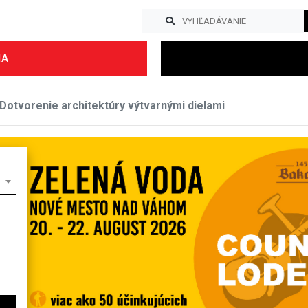
IA
otvorenie architektúry výtvarnými dielami
Previous