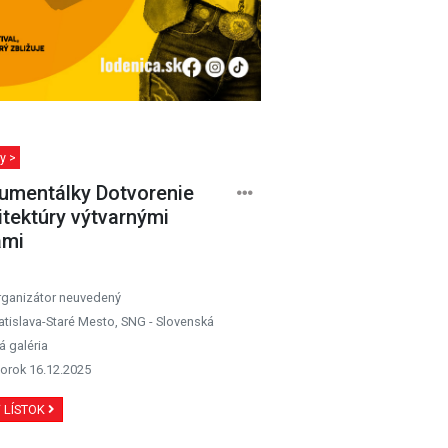
y >
mentálky Dotvorenie
itektúry výtvarnými
ami
rganizátor neuvedený
atislava-Staré Mesto, SNG - Slovenská
 galéria
orok 16.12.2025
Ť LÍSTOK