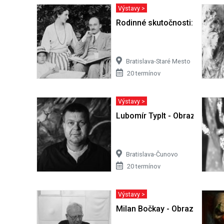
Výstavy >
Rodinné skutočnosti: Obraz ž
Bratislava-Staré Mesto
20 termínov
Výstavy >
Lubomír Typlt - Obrazy
Bratislava-Čunovo
20 termínov
Výstavy >
Milan Bočkay - Obrazy