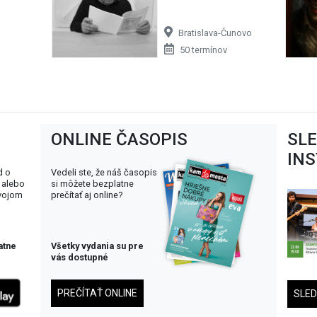
Bratislava-Čunovo
50 termínov
ONLINE ČASOPIS
SL
IN
d o
Vedeli ste, že náš časopis
 alebo
si môžete bezplatne
svojom
prečítať aj online?
atne
Všetky vydania su pre
vás dostupné
PREČÍTAŤ ONLINE
SLE