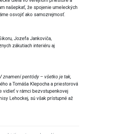
ecké diela vo verejnom priestore a
am našepkať, že spojenie umeleckých
i máme osvojiť ako samozrejmosť.
Sikoru, Jozefa Jankoviča,
nych zákutiach interiéru aj
V znamení pentódy – všetko je tak,
kého a Tomáša Klepocha a priestorová
te vidieť v rámci bezvstupenkovej
nisy Lehockej, sú však prístupné až