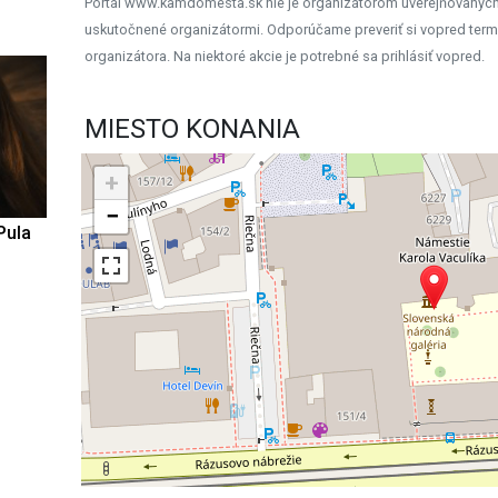
Portál www.kamdomesta.sk nie je organizátorom uverejňovanýc
uskutočnené organizátormi. Odporúčame preveriť si vopred term
organizátora. Na niektoré akcie je potrebné sa prihlásiť vopred.
MIESTO KONANIA
+
−
Pula