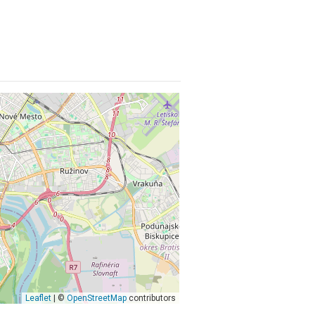
Leaflet
| ©
OpenStreetMap
contributors