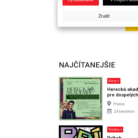
NAJČÍTANEJŠIE
Kurzy >
Herecká aka
pre dospelýc
Prešov
24 termínov
Výstavy >
Príbeh