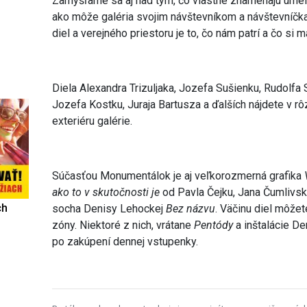
Zamýšľame sa aj nad tým, čo vlastne znamenajú umel
ako môže galéria svojim návštevníkom a návštevníčk
diel a verejného priestoru je to, čo nám patrí a čo s
Diela Alexandra Trizuljaka, Jozefa Sušienku, Rudolfa 
Jozefa Kostku, Juraja Bartusza a ďalších nájdete v rôz
exteriéru galérie.
Súčasťou Monumentálok je aj veľkorozmerná grafika
ako to v skutočnosti je
od Pavla Čejku, Jana Čumlivs
ch
socha Denisy Lehockej
Bez názvu
. Väčinu diel môže
zóny. Niektoré z nich, vrátane
Pentódy
a inštalácie De
po zakúpení dennej vstupenky.