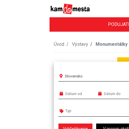
PODUJAT
Úvod
Výstavy
Monumentálky D
Slovensko
V mojom okolí