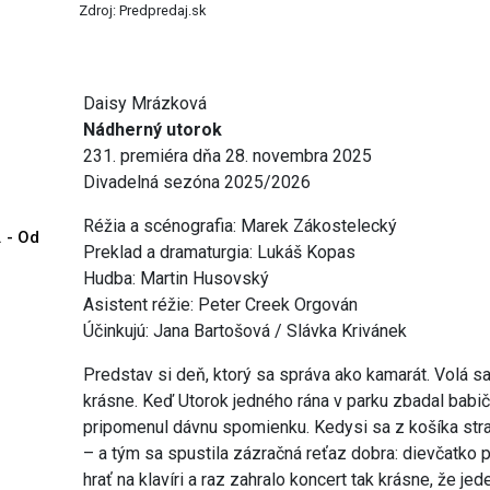
Zdroj: Predpredaj.sk
Daisy Mrázková
Nádherný utorok
231. premiéra dňa 28. novembra 2025
Divadelná sezóna 2025/2026
Réžia a scénografia: Marek Zákostelecký
. - Od
Preklad a dramaturgia: Lukáš Kopas
Hudba: Martin Husovský
Asistent réžie: Peter Creek Orgován
Účinkujú: Jana Bartošová / Slávka Krivánek
Predstav si deň, ktorý sa správa ako kamarát. Volá sa
krásne. Keď Utorok jedného rána v parku zbadal bab
pripomenul dávnu spomienku. Kedysi sa z košíka str
– a tým sa spustila zázračná reťaz dobra: dievčatko 
hrať na klavíri a raz zahralo koncert tak krásne, že je