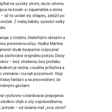
yšplhal na vysoký strom; okolo stromu
lapca na konári si zapamätala a doma
i – až ho uvidel iný chlapec, zatúžil po
romček. Z malej bábiky vyrástol veľký
dni.
cuje s čistými, čitateľnými obrazmi a
stnou predstavivosťou. Hudba Martina
najmenší divák bezpečne rozpoznal
asa zachováva originálnu poéziu Daisy
okov – bez strašenia, bez pretlaku
edkom je nežná, vizuálne príťažlivá a
 vnímania i rozsah pozornosti. Stojí
skej fantázii a na presvedčení, že
drobnými gestami.
né výchovno-vzdelávacie prepojenia:
ledkov chýb a sily ospravedlnenia,
 prírode – od želania mať „svoj strom“