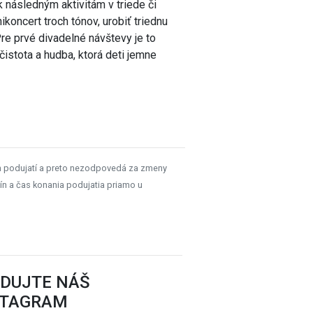
 následným aktivitám v triede či
ikoncert troch tónov, urobiť triednu
 Pre prvé divadelné návštevy je to
 čistota a hudba, ktorá deti jemne
h podujatí a preto nezodpovedá za zmeny
ín a čas konania podujatia priamo u
EDUJTE NÁŠ
STAGRAM