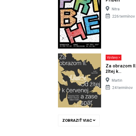
Nitra
226 termínov
Výstavy >
Za obrazom II
žltej k…
Martin
24 termínov
ZOBRAZIŤ VIAC