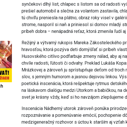
synčekovi dlhý list; chlapec s listom sa od radosti v
prešiel automobil a slečna za volantom zastavila, ch
tú chvíľu preniesla na plátno; obraz roky visel v galéri
strome, nasporil si naň a priniesol si domov mladý st
príbeh dobra – nenápadná reťaz, ktorá zmenila ľudí aj 
Režijný a výtvarný rukopis Mareka Zákosteleckého pra
hravosťou, ktorá pozýva deti domýšľať si príbeh vla
Husovského citlivo podfarbuje zmeny nálad, aby aj 
chvíle radosti, ľútosti či odvahy. Preklad Lukáša Kop
Mrázkovej a zároveň ju sprístupňuje deťom od troch r
slov, s jemným humorom a jasnou dejovou linkou. Výsl
poetická inscenácia, ktorá rešpektuje rytmus detského
ch
na láskavom dialógu medzi Utorkom a babičkou, na det
svet je krásny vždy, keď si ho navzájom zlepšujeme 
Inscenácia Nádherný utorok zároveň ponúka prirodze
rozpoznávanie a pomenúvanie emócií, pochopenie dôs
medzigeneračný rozhovor s úctou k starším aj vzťah k