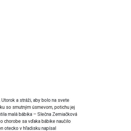
 Utorok a stráži, aby bolo na svete
ičku so smutným úsmevom, potichu jej
atila malá bábika – Slečna Zemiačková
po chorobe sa vďaka bábike naučilo
den otecko v hľadisku napísal