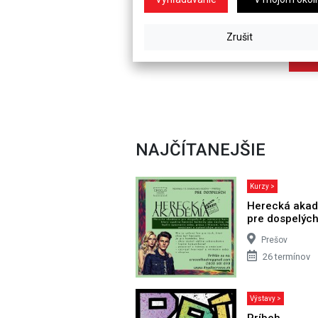
NAJČÍTANEJŠIE
Kurzy >
Herecká aka
pre dospelýc
Prešov
26 termínov
Výstavy >
Príbeh