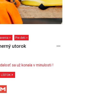
avenia >
Pre deti >
erný utorok
dalosť sa už konala v minulosti !
Ť LÍSTOK
Facebook
Gmail