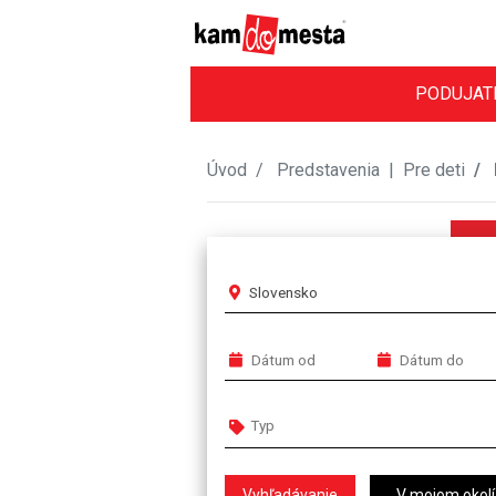
PODUJAT
Úvod
Predstavenia
|
Pre deti
Slovensko
V mojom okolí