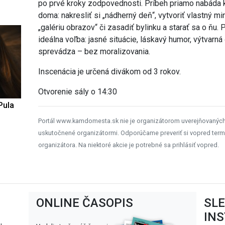
po prvé kroky zodpovednosti. Príbeh priamo nabáda k
doma: nakresliť si „nádherný deň“, vytvoriť vlastný min
„galériu obrazov“ či zasadiť bylinku a starať sa o ňu.
ideálna voľba: jasné situácie, láskavý humor, výtvarná
sprevádza – bez moralizovania.
Inscenácia je určená divákom od 3 rokov.
Otvorenie sály o 14:30
Pula
Portál www.kamdomesta.sk nie je organizátorom uverejňovanýc
uskutočnené organizátormi. Odporúčame preveriť si vopred term
organizátora. Na niektoré akcie je potrebné sa prihlásiť vopred.
ONLINE ČASOPIS
SL
IN