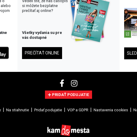
d o
Vedeli ste, že náš časopis
 alebo
si môžete bezplatne
svojom
prečítať aj online?
atne
Všetky vydania su pre
vás dostupné
PREČÍTAŤ ONLINE
SLE
PRIDAŤ PODUJATIE
y
Na stiahnutie
Pridať podujatie
VOP a GDPR
Nastavenia cookies
Na