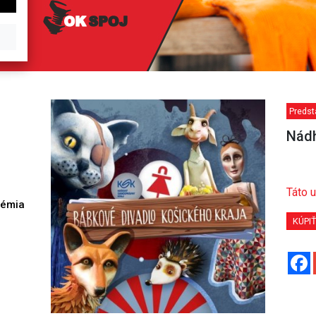
Predst
Nádh
Táto u
démia
h
KÚPI