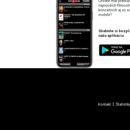
Chcete mať prehľa
najnovších filmoch
koncertoch aj vo 
mobile?
Stiahnite si bezpl
našu aplikáciu.
Kontakt
Štatistik