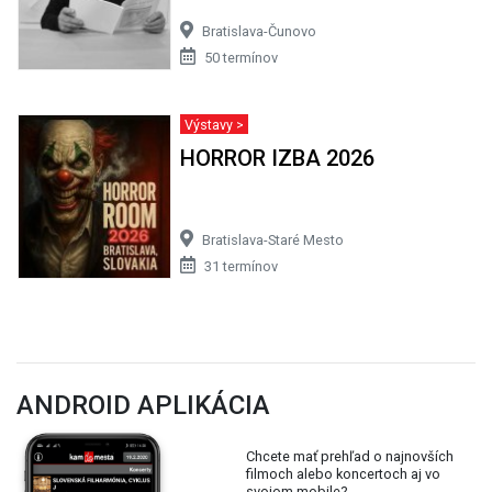
Bratislava-Čunovo
50 termínov
Výstavy >
HORROR IZBA 2026
Bratislava-Staré Mesto
31 termínov
ANDROID APLIKÁCIA
Chcete mať prehľad o najnovších
filmoch alebo koncertoch aj vo
svojom mobile?