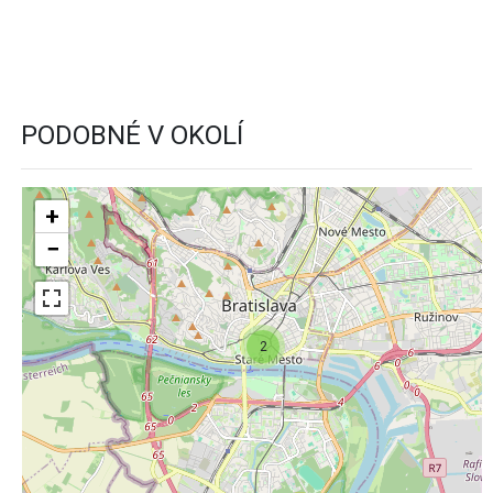
PODOBNÉ V OKOLÍ
+
−
2