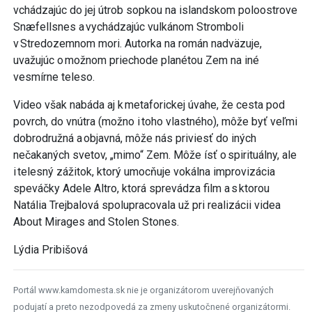
vchádzajúc do jej útrob sopkou na islandskom poloostrove
Snæfellsnes a vychádzajúc vulkánom Stromboli
v Stredozemnom mori. Autorka na román nadväzuje,
uvažujúc o možnom priechode planétou Zem na iné
vesmírne teleso.
Video však nabáda aj k metaforickej úvahe, že cesta pod
povrch, do vnútra (možno i toho vlastného), môže byť veľmi
dobrodružná a objavná, môže nás priviesť do iných
nečakaných svetov, „mimo“ Zem. Môže ísť o spirituálny, ale
i telesný zážitok, ktorý umocňuje vokálna improvizácia
speváčky Adele Altro, ktorá sprevádza film a s ktorou
Natália Trejbalová spolupracovala už pri realizácii videa
About Mirages and Stolen Stones.
Lýdia Pribišová
Portál www.kamdomesta.sk nie je organizátorom uverejňovaných
podujatí a preto nezodpovedá za zmeny uskutočnené organizátormi.