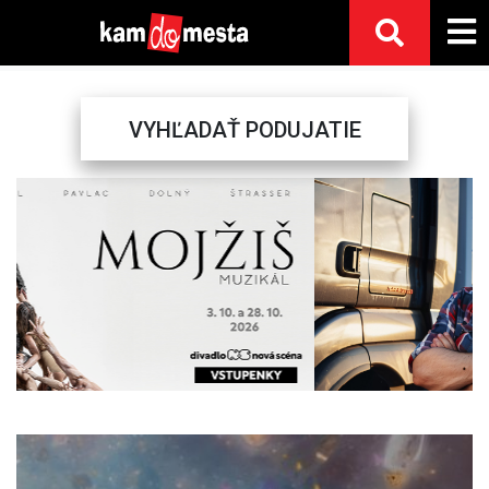
VYHĽADAŤ PODUJATIE
Previous
Next