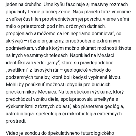
jeden na druhého. Umelkyňu fascinuje aj masívny rozmach
popularity teórie plochej Zeme. Našu planétu totiž vnímame
z veľkej časti len prostredníctvom jej povrchu, vieme veľmi
málo o priestoroch pod ním, o rôznych dutinách,
prepojeniach a môžeme sa len nepriamo domnievať, čo
ukrývajú – rôzne organizmy, prispôsobené extrémnym
podmienkam, vďaka ktorým možno skúmať možnosti života
na iných vesmírnych telesách. Napríklad na Mesiaci
identifikovali vedci „jamy“, ktoré sú pravdepodobne
„svetlíkmi“ z lávových rúr – geologické vchody do
podzemných tunelov, ktoré boli kedysi vyplnené lávou.
Mohli by ponúknuť možnosti obydlia pre budúcich
prieskumníkov Mesiaca. Na teoretickom výskume, ktorý
predchádzal vzniku diela, spolupracovala umelkyňa s
výskumníkmi z rôznych oblastí, ako planetárna geológia,
astrobiológia, speleológia či mikrobiológia extrémnych
prostredí.
Video je sondou do špekulatívneho futurologického