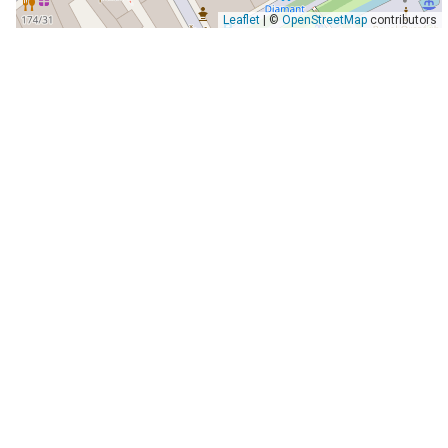
Leaflet
| ©
OpenStreetMap
contributors