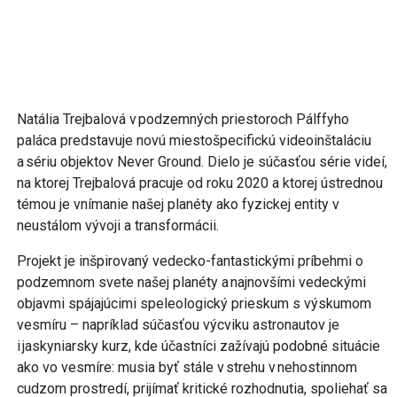
Natália Trejbalová v podzemných priestoroch Pálffyho
paláca predstavuje novú miestošpecifickú videoinštaláciu
a sériu objektov Never Ground. Dielo je súčasťou série videí,
na ktorej Trejbalová pracuje od roku 2020 a ktorej ústrednou
témou je vnímanie našej planéty ako fyzickej entity v
neustálom vývoji a transformácii.
Projekt je inšpirovaný vedecko-fantastickými príbehmi o
podzemnom svete našej planéty a najnovšími vedeckými
objavmi spájajúcimi speleologický prieskum s výskumom
vesmíru – napríklad súčasťou výcviku astronautov je
i jaskyniarsky kurz, kde účastníci zažívajú podobné situácie
ako vo vesmíre: musia byť stále v strehu v nehostinnom
cudzom prostredí, prijímať kritické rozhodnutia, spoliehať sa