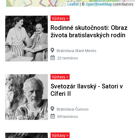
Leaflet
| ©
OpenStreetMap
contributors
Výstavy >
Rodinné skutočnosti: Obraz
života bratislavských rodín
Bratislava-Staré Mesto
22 termínov
Výstavy >
Svetozár Ilavský - Satori v
Cíferi II
Bratislava-Čunovo
69 termínov
Výstavy >