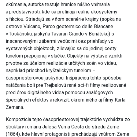
skúmania, autorka testuje hranice nášho vnímania
a predstavivosti, kde sa prelínajú reálne ekosystémy
s fikciou. Striedajú sa v ňom scenérie krajiny (sopka na
ostrove Vulcano, Parco geotermico delle Biancane
v Toskánsku, jaskyňa Tavaran Grando v Benátsku) s
inscenovanými zábermi vedúcimi cez priehľady vo
vystavených objektoch, zlievajúc sa do jedinej cesty
tunelom prepojenej v slučke. Objekty na výstave vznikli
prvotne za účelom realizácie určitých scén vo videu,
napríklad priechod kryštalickým tunelom –
časopriestorovou jaskyňou. Inšpiráciou tohto spôsobu
natáčania boli pre Trejbalovú rané sci-fi filmy realizované
pred érou digitálneho videa pomocou analógových
špeciálnych efektov a rekvizít, okrem iného aj filmy Karla
Zemana.
Kompozícia tejto časopriestorovej trajektórie vychádza zo
štruktúry románu Julesa Verna Cesta do stredu Zeme
(1864), kde hlavní protagonisti prechádzajú vnútrom Zeme