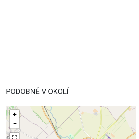
PODOBNÉ V OKOLÍ
+
−