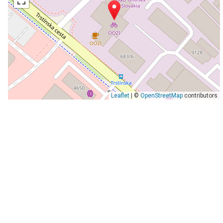
Leaflet
| ©
OpenStreetMap
contributors