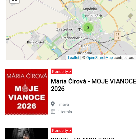
3
Leaflet
| ©
OpenStreetMap
contributors
Koncerty >
Mária Čírová - MOJE VIANOCE
2026
Trnava
1 termín
Koncerty >