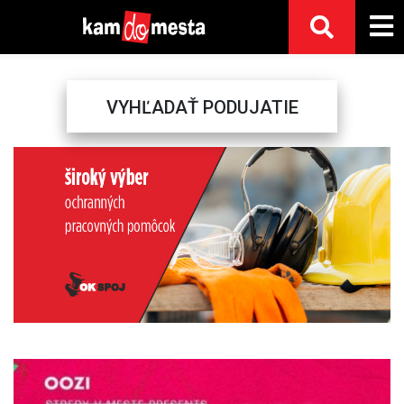
VYHĽADAŤ PODUJATIE
Previous
Next