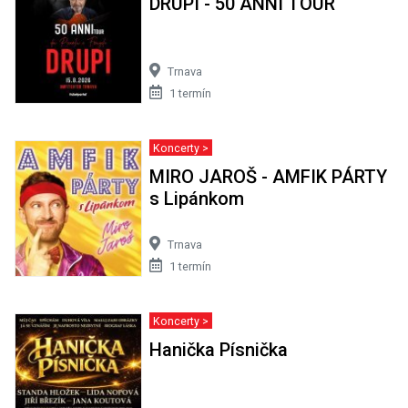
DRUPI - 50 ANNI TOUR
Trnava
1 termín
Koncerty >
MIRO JAROŠ - AMFIK PÁRTY
s Lipánkom
Trnava
1 termín
Koncerty >
Hanička Písnička