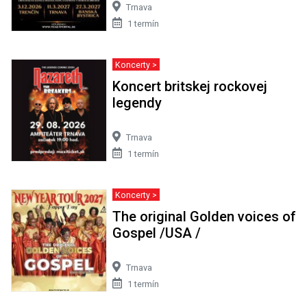
Trnava
1 termín
Koncerty >
Koncert britskej rockovej
legendy
Trnava
1 termín
Koncerty >
The original Golden voices of
Gospel /USA /
Trnava
1 termín