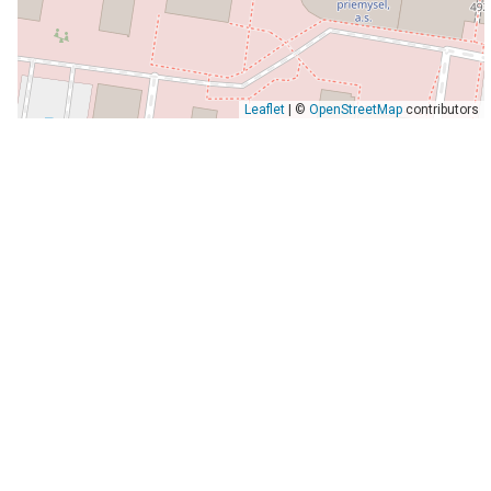
Leaflet
| ©
OpenStreetMap
contributors