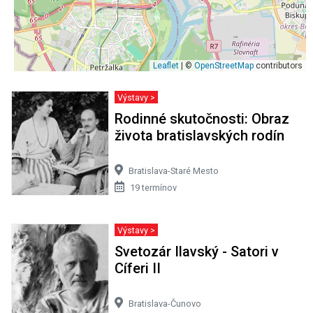
Leaflet
| ©
OpenStreetMap
contributors
Výstavy >
Rodinné skutočnosti: Obraz
života bratislavských rodín
Bratislava-Staré Mesto
19 termínov
Výstavy >
Svetozár Ilavský - Satori v
Cíferi II
Bratislava-Čunovo