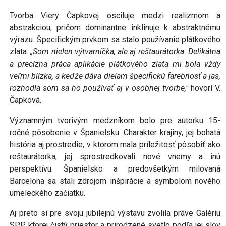
Tvorba Viery Čapkovej osciluje medzi realizmom a
abstrakciou, pričom dominantne inklinuje k abstraktnému
výrazu. Špecifickým prvkom sa stalo používanie plátkového
zlata.
„Som nielen výtvarníčka, ale aj reštaurátorka. Delikátna
a precízna práca aplikácie plátkového zlata mi bola vždy
veľmi blízka, a keďže dáva dielam špecifickú farebnosť a jas,
rozhodla som sa ho používať aj v osobnej tvorbe,"
hovorí V.
Čapková.
Významným tvorivým medzníkom bolo pre autorku 15-
ročné pôsobenie v Španielsku. Charakter krajiny, jej bohatá
história aj prostredie, v ktorom mala príležitosť pôsobiť ako
reštaurátorka, jej sprostredkovali nové vnemy a inú
perspektívu. Španielsko a predovšetkým milovaná
Barcelona sa stali zdrojom inšpirácie a symbolom nového
umeleckého začiatku.
Aj preto si pre svoju jubilejnú výstavu zvolila práve Galériu
SPP, ktorej čistý priestor a prirodzené svetlo podľa jej slov