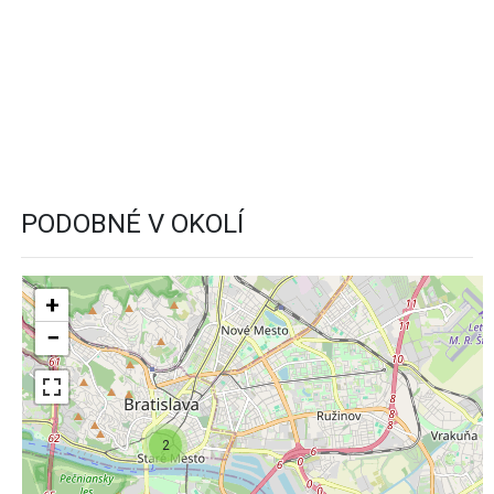
PODOBNÉ V OKOLÍ
+
−
2