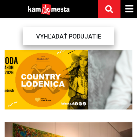
VYHĽADAŤ PODUJATIE
Previous
Next