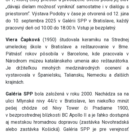
„dávajú dielam možnosť vyniknúť samostatne i v dialógu s
priestorom“. Výstava Podoby v čase je otvorená od 12. júna
do 10. septembra 2025 v Galérii SPP v Bratislave, každý
pracovný deň od 10.00 do 18.00 h. Vstup je bezplatný.
Viera Čapková
(1950) študovala keramiku na Strednej
umeleckej škole v Bratislave a reštaurovanie v Brne.
Pätnásť rokov pôsobila v Barcelone, kde pracovala v
Národnom múzeu katalánskeho umenia ako reštaurátorka.
Je držiteľkou mnohých medzinárodných ocenení a
vystavovala v Španielsku, Taliansku, Nemecku a ďalších
krajinách.
Galéria SPP
bola založená v roku 2000. Nachádza sa na
ulici Mlynské nivy 44/c v Bratislave, len niekoľko minút
pešej chôdze od Nivy Tower či Pradiarne 1900,
v bezprostrednej blízkosti BC Apollo II a je ľahko dostupná
aj mestskou hromadnou dopravou (zastávka Novohradská
alebo zastávka Košická). Galéria SPP je pre verejnosť