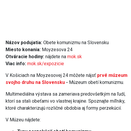
Názov podujatia:
Obete komunizmu na Slovensku
Miesto konania:
Moyzesova 24
Otváracie hodiny:
nájdete na
mok.sk
Viac info:
mok.sk/expozicie
V Košiciach na Moyzesovej 24 môžete nájsť
prvé múzeum
svojho druhu na Slovensku
-
Múzeum obetí komunizmu.
Multimediálna výstava sa zameriava predovšetkým na ľudí,
ktorí sa stali obeťami vo vlastnej krajine. Spoznajte míľniky,
ktoré charakterizujú rozličné obdobia aj formy perzekúcií.
V Múzeu nájdete: