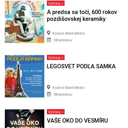
Výstavy >
A predsa sa točí, 600 rokov
pozdišovskej keramiky
Košice-Staré Mesto
18 termínov
Výstavy >
LEGOSVET PODĽA SAMKA
Košice-Staré Mesto
78 termínov
Výstavy >
VAŠE OKO DO VESMÍRU