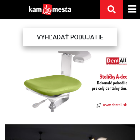
VYHĽADAŤ PODUJATIE
Previous
Next