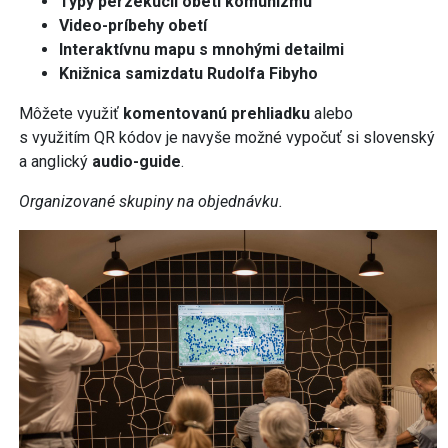
Typy perzekúcií obetí komunizmu
Video-príbehy obetí
Interaktívnu mapu s mnohými detailmi
Knižnica samizdatu Rudolfa Fibyho
Môžete využiť
komentovanú prehliadku
alebo
s využitím QR kódov
je navyše možné vypočuť si slovenský
a anglický
audio-guide
.
Organizované skupiny na objednávku.