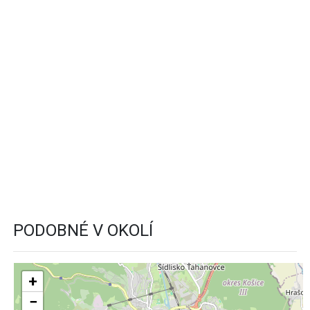
PODOBNÉ V OKOLÍ
+
−