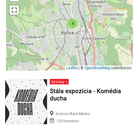
4
Leaflet
| ©
OpenStreetMap
contributors
Výstavy >
Stála expozícia - Komédia
ducha
Košice-Staré Mesto
120 termínov