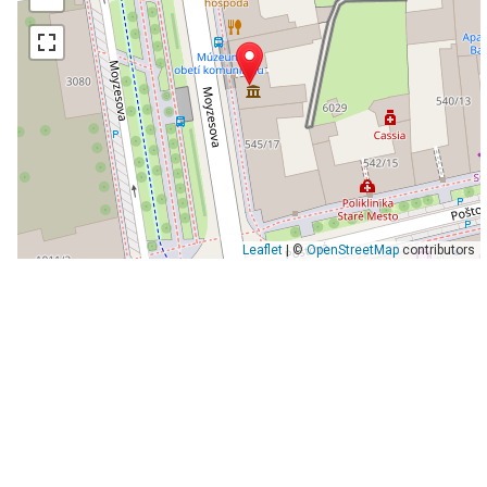
Leaflet
| ©
OpenStreetMap
contributors