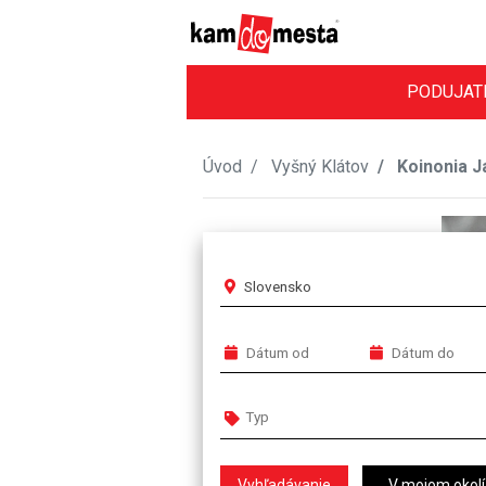
PODUJAT
Úvod
Vyšný Klátov
Koinonia Já
Slovensko
V mojom okolí