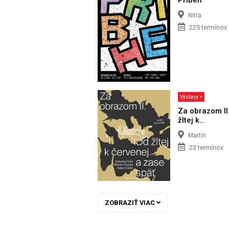
Nitra
225 termínov
Výstavy >
Za obrazom II
žltej k…
Martin
23 termínov
ZOBRAZIŤ VIAC