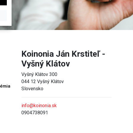
Koinonia Ján Krstiteľ -
Vyšný Klátov
Vyšný Klátov 300
044 12 Vyšný Klátov
démia
Slovensko
h
info@koinonia.sk
0904738091