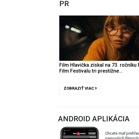
PR
Film Hlavička získal na 73. ročníku 
Film Festivalu tri prestížne…
ZOBRAZIŤ VIAC
ANDROID APLIKÁCIA
Chcete mať prehľa
najnovších filmoch