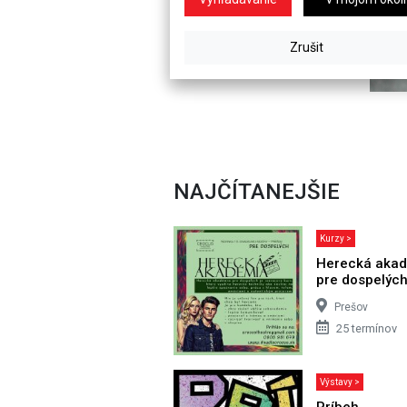
NAJČÍTANEJŠIE
Kurzy >
Herecká aka
pre dospelýc
Prešov
25 termínov
Výstavy >
Príbeh