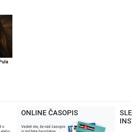
Pula
ONLINE ČASOPIS
SL
IN
d o
Vedeli ste, že náš časopis
 alebo
si môžete bezplatne