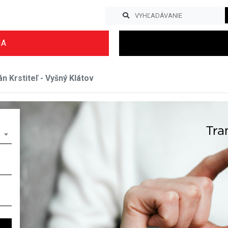
IA
n Krstiteľ - Vyšný Klátov
Previous