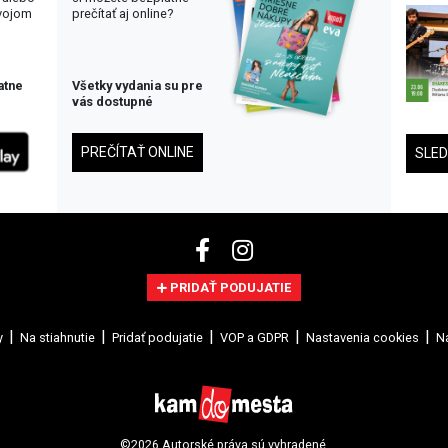
svojom
prečítať aj online?
atne
Všetky vydania su pre
vás dostupné
PREČÍTAŤ ONLINE
SLE
PRIDAŤ PODUJATIE
y
Na stiahnutie
Pridať podujatie
VOP a GDPR
Nastavenia cookies
Na
©2026 Autorské práva sú vyhradené.