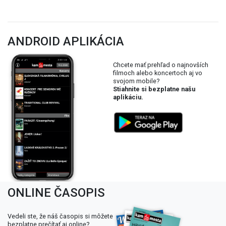
ANDROID APLIKÁCIA
Chcete mať prehľad o najnovších
filmoch alebo koncertoch aj vo
svojom mobile?
Stiahnite si bezplatne našu
aplikáciu.
ONLINE ČASOPIS
Vedeli ste, že náš časopis si môžete
bezplatne prečítať aj online?