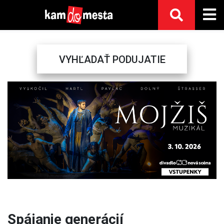
VYHĽADAŤ PODUJATIE
Previous
Next
Spájanie generácií