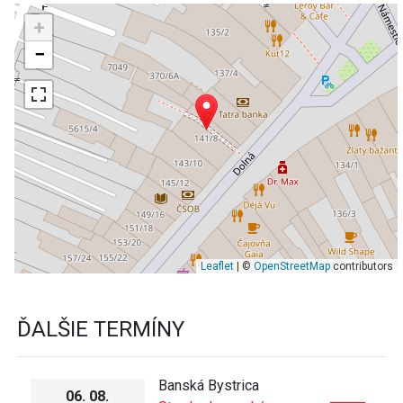
+
−
Leaflet
| ©
OpenStreetMap
contributors
ĎALŠIE TERMÍNY
Banská Bystrica
06. 08.