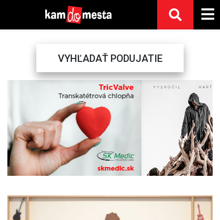
VYHĽADAŤ PODUJATIE
Previous
Next