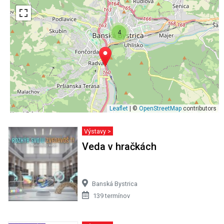
4
Leaflet
| ©
OpenStreetMap
contributors
Výstavy >
Veda v hračkách
Banská Bystrica
139 termínov