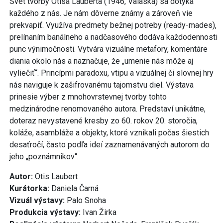
Svet tvorby Otisa Lauberta (1946, Valaská) sa dotýka
každého z nás. Je nám dôverne známy a zároveň vie
prekvapiť. Využíva predmety bežnej potreby (ready-mades),
prelínaním banálneho a nadčasového dodáva každodennosti
punc výnimočnosti. Vytvára vizuálne metafory, komentáre
diania okolo nás a naznačuje, že „umenie nás môže aj
vyliečiť“. Princípmi paradoxu, vtipu a vizuálnej či slovnej hry
nás naviguje k zašifrovanému tajomstvu diel. Výstava
prinesie výber z mnohovrstevnej tvorby tohto
medzinárodne renomovaného autora. Predstaví unikátne,
doteraz nevystavené kresby zo 60. rokov 20. storočia,
koláže, asambláže a objekty, ktoré vznikali počas šiestich
desaťročí, často podľa ideí zaznamenávaných autorom do
jeho „poznámnikov“.
Autor:
Otis Laubert
Kurátorka:
Daniela Čarná
Vizuál výstavy:
Palo Snoha
Produkcia výstavy:
Ivan Žirka