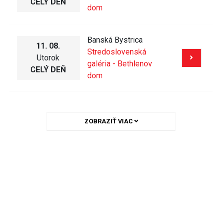
CELÝ DEŇ
dom
Banská Bystrica
11. 08.
Stredoslovenská
Utorok
galéria - Bethlenov
CELÝ DEŇ
dom
ZOBRAZIŤ VIAC