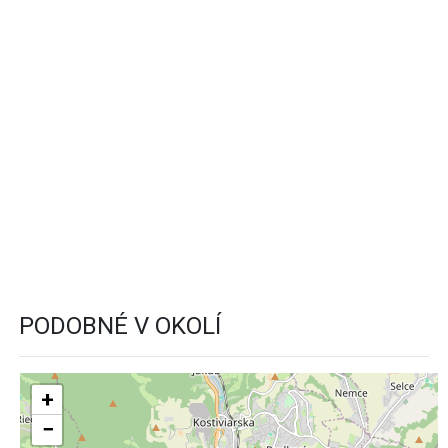
PODOBNÉ V OKOLÍ
+
−