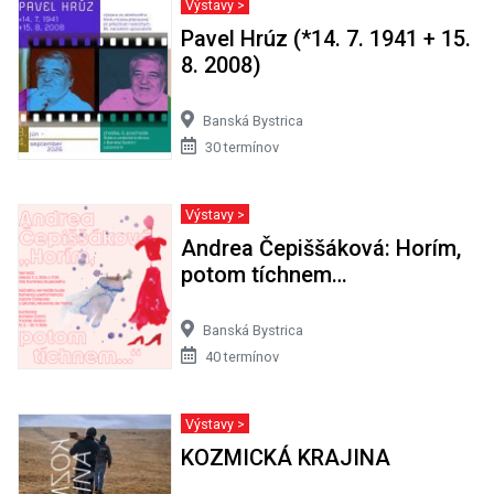
Výstavy >
Pavel Hrúz (*14. 7. 1941 + 15.
8. 2008)
Banská Bystrica
30 termínov
Výstavy >
Andrea Čepiššáková: Horím,
potom tíchnem…
Banská Bystrica
40 termínov
Výstavy >
KOZMICKÁ KRAJINA