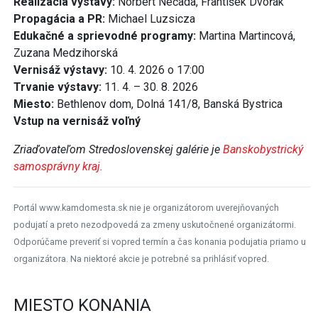
Realizácia výstavy:
Norbert Nečada, František Dvořák
Propagácia a PR:
Michael Luzsicza
Edukačné a sprievodné programy:
Martina Martincová,
Zuzana Medzihorská
Vernisáž výstavy:
10. 4. 2026 o 17:00
Trvanie výstavy:
11. 4. – 30. 8. 2026
Miesto:
Bethlenov dom, Dolná 141/8, Banská Bystrica
Vstup na vernisáž voľný
Zriaďovateľom Stredoslovenskej galérie je
Banskobystrický
samosprávny kraj.
Portál www.kamdomesta.sk nie je organizátorom uverejňovaných
podujatí a preto nezodpovedá za zmeny uskutočnené organizátormi.
Odporúčame preveriť si vopred termín a čas konania podujatia priamo u
organizátora. Na niektoré akcie je potrebné sa prihlásiť vopred.
MIESTO KONANIA