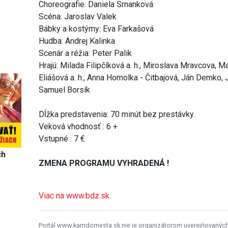
Choreografie: Daniela Srnanková
Scéna: Jaroslav Valek
Bábky a kostýmy: Eva Farkašová
Hudba: Andrej Kalinka
Scenár a réžia: Peter Palik
Hrajú: Milada Filipčíková a. h., Miroslava Mravcova, M
Eliášová a. h., Anna Homolka - Čitbajová, Ján Demko,
Samuel Borsík
Dĺžka predstavenia: 70 minút bez prestávky.
Veková vhodnosť : 6 +
Vstupné : 7 €
ch
ZMENA PROGRAMU VYHRADENÁ !
Viac na www.bdz.sk.
Portál www.kamdomesta.sk nie je organizátorom uverejňovanýc