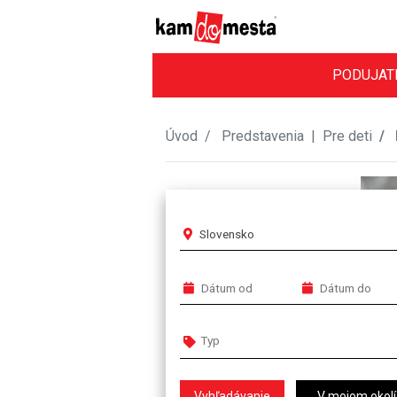
PODUJAT
Úvod
Predstavenia
|
Pre deti
Slovensko
V mojom okolí