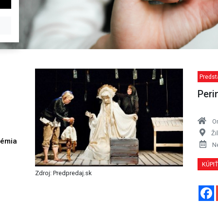
Predst
Peri
O
Ži
démia
N
h
KÚPI
Zdroj: Predpredaj.sk