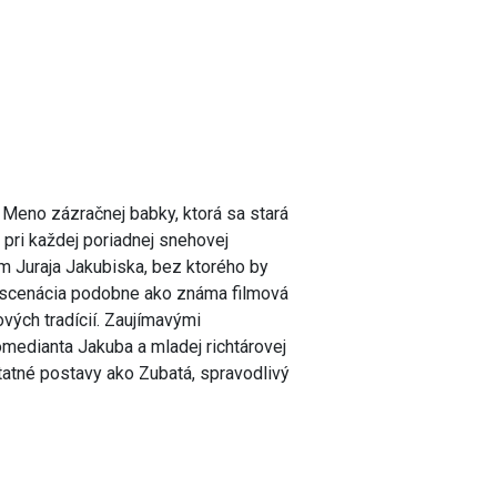
 Meno zázračnej babky, ktorá sa stará
pri každej poriadnej snehovej
lm Juraja Jakubiska, bez ktorého by
 inscenácia podobne ako známa filmová
ových tradícií. Zaujímavými
omedianta Jakuba a mladej richtárovej
tatné postavy ako Zubatá, spravodlivý