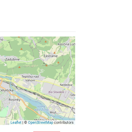
Leaflet
| ©
OpenStreetMap
contributors