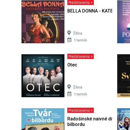
Predstavenia >
BELLA DONNA - KATEŘINA B
Žilina
1 termín
Predstavenia >
Otec
Žilina
1 termín
Predstavenia >
Radošinské naivné divadlo: T
bilbordu