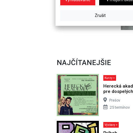
NAJČÍTANEJŠIE
Kurzy >
Herecká aka
pre dospelýc
Prešov
25 termínov
Výstavy >
Príbeh