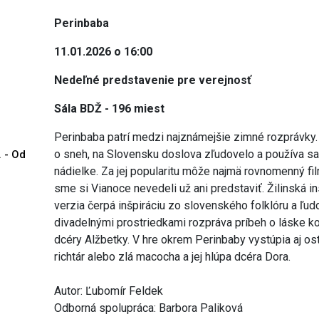
Perinbaba
11.01.2026 o 16:00
Nedeľné predstavenie pre verejnosť
Sála BDŽ - 196 miest
Perinbaba patrí medzi najznámejšie zimné rozprávky.
o sneh, na Slovensku doslova zľudovelo a používa sa 
. - Od
nádielke. Za jej popularitu môže najmä rovnomenný fi
sme si Vianoce nevedeli už ani predstaviť. Žilinská
verzia čerpá inšpiráciu zo slovenského folklóru a ľud
divadelnými prostriedkami rozpráva príbeh o láske k
dcéry Alžbetky. V hre okrem Perinbaby vystúpia aj os
richtár alebo zlá macocha a jej hlúpa dcéra Dora.
Autor: Ľubomír Feldek
Odborná spolupráca: Barbora Paliková