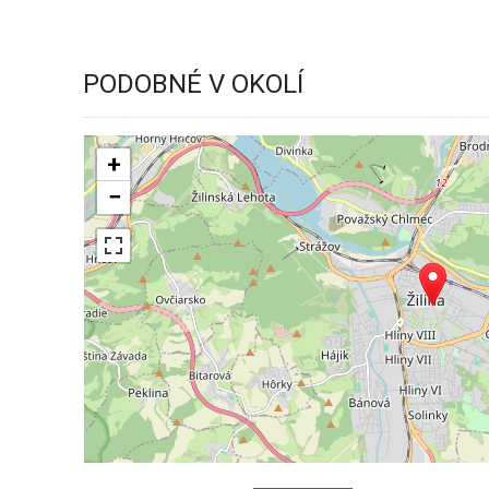
PODOBNÉ V OKOLÍ
+
−