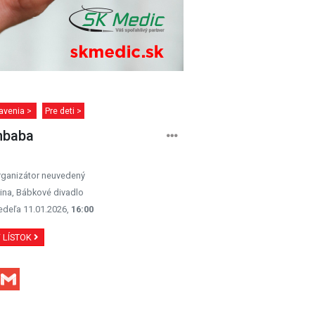
avenia >
Pre deti >
nbaba
rganizátor neuvedený
lina, Bábkové divadlo
edeľa 11.01.2026,
16:00
Ť LÍSTOK
Facebook
Gmail