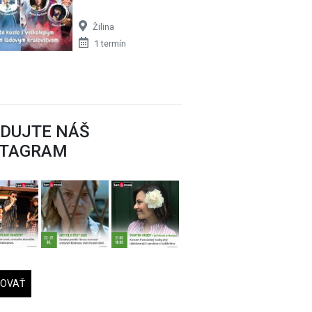
Žilina
1 termín
EDUJTE NÁŠ
STAGRAM
DOVAŤ