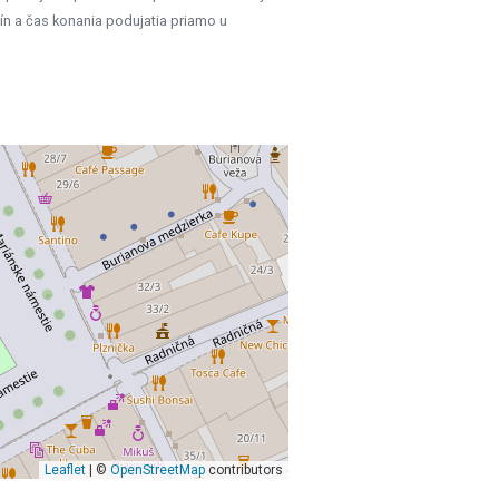
ín a čas konania podujatia priamo u
Leaflet
| ©
OpenStreetMap
contributors