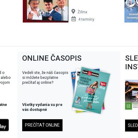
Žilina
4 termíny
ONLINE ČASOPIS
SL
IN
d o
Vedeli ste, že náš časopis
 alebo
si môžete bezplatne
svojom
prečítať aj online?
atne
Všetky vydania su pre
vás dostupné
PREČÍTAŤ ONLINE
SLE