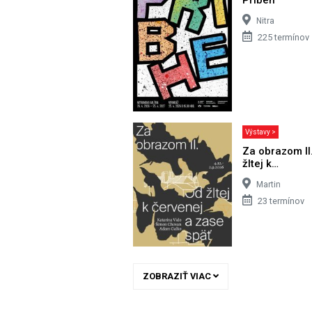
Nitra
225 termínov
Výstavy >
Za obrazom II
žltej k…
Martin
23 termínov
ZOBRAZIŤ VIAC