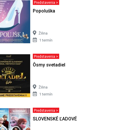
Predstavenia >
ROŽOVÁ
Popoluška
Žilina
1 termín
Predstavenia >
Ôsmy svetadiel
Žilina
1 termín
Predstavenia >
vár z
SLOVENSKÉ ĽADOVÉ KRÁĽOVSTVO