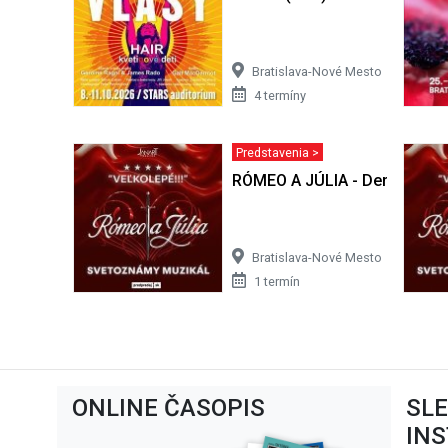
Bratislava-Nové Mesto
4 termíny
Predstavenia >
RÓMEO A JÚLIA - Derniérový 
Bratislava-Nové Mesto
1 termín
ONLINE ČASOPIS
SL
IN