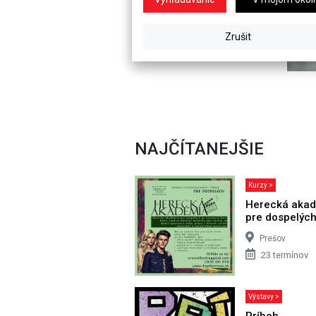
NAJČÍTANEJŠIE
Kurzy >
Herecká aka
pre dospelýc
Prešov
23 termínov
Výstavy >
Príbeh