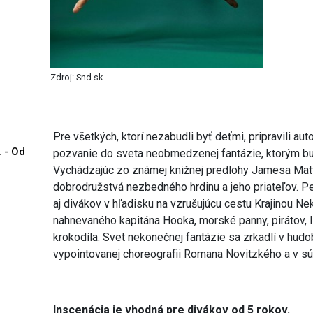
Zdroj: Snd.sk
Pre všetkých, ktorí nezabudli byť deťmi, pripravili au
. - Od
pozvanie do sveta neobmedzenej fantázie, ktorým b
Vychádzajúc zo známej knižnej predlohy Jamesa Matth
dobrodružstvá nezbedného hrdinu a jeho priateľov. P
aj divákov v hľadisku na vzrušujúcu cestu Krajinou Nekra
nahnevaného kapitána Hooka, morské panny, pirátov, 
krokodíla. Svet nekonečnej fantázie sa zrkadlí v hudo
vypointovanej choreografii Romana Novitzkého a v sú
Inscenácia je vhodná pre divákov od 5 rokov.