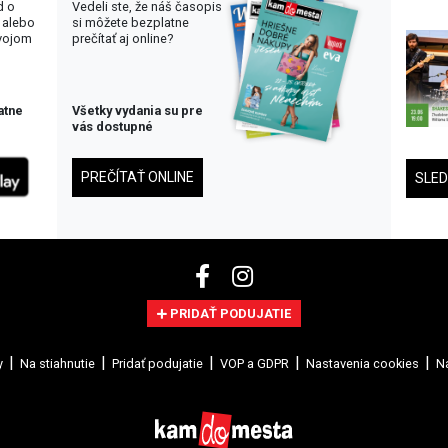
d o
Vedeli ste, že náš časopis
 alebo
si môžete bezplatne
svojom
prečítať aj online?
atne
Všetky vydania su pre
vás dostupné
PREČÍTAŤ ONLINE
SLE
PRIDAŤ PODUJATIE
y
Na stiahnutie
Pridať podujatie
VOP a GDPR
Nastavenia cookies
Na