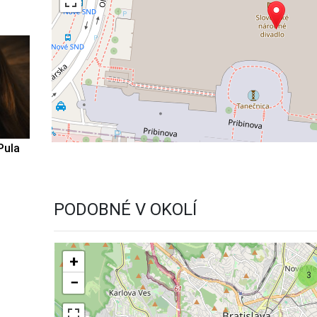
Pula
PODOBNÉ V OKOLÍ
+
3
−