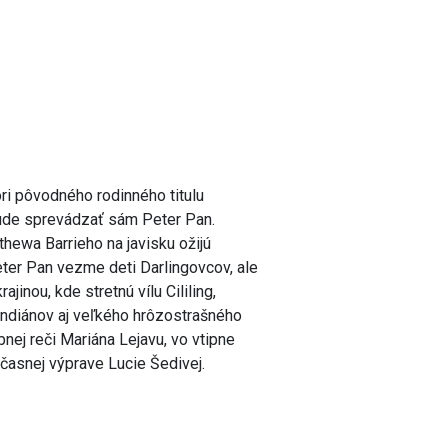
tori pôvodného rodinného titulu
ude sprevádzať sám Peter Pan.
ewa Barrieho na javisku ožijú
eter Pan vezme deti Darlingovcov, ale
jinou, kde stretnú vílu Cililing,
Indiánov aj veľkého hrôzostrašného
bnej reči Mariána Lejavu, vo vtipne
časnej výprave Lucie Šedivej.