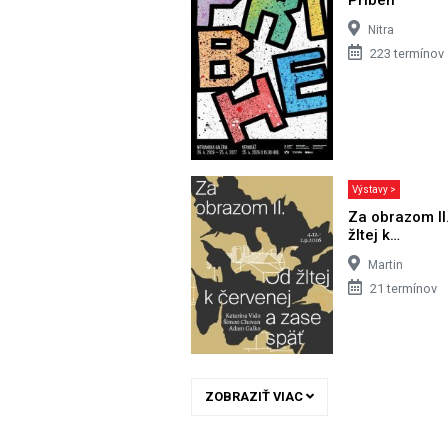
Nitra
223 termínov
Výstavy >
Za obrazom II
žltej k…
Martin
21 termínov
ZOBRAZIŤ VIAC