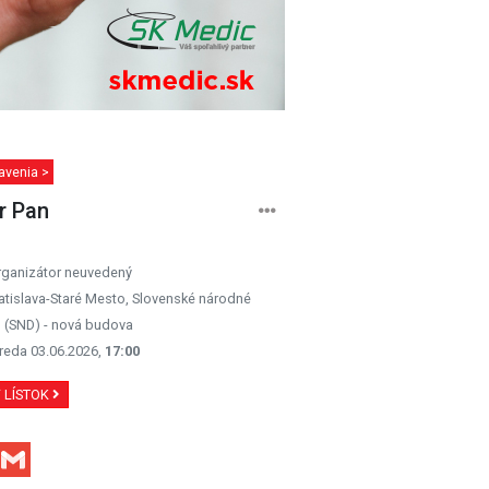
avenia >
r Pan
rganizátor neuvedený
atislava-Staré Mesto, Slovenské národné
o (SND) - nová budova
reda 03.06.2026,
17:00
Ť LÍSTOK
Facebook
Gmail