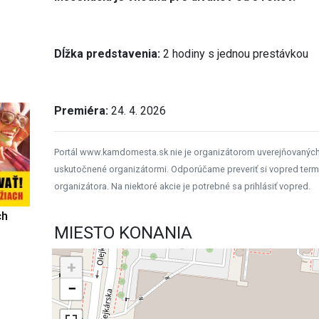
Dĺžka predstavenia:
2 hodiny s jednou prestávkou
Premiéra:
24. 4. 2026
Portál www.kamdomesta.sk nie je organizátorom uverejňovanýc
uskutočnené organizátormi. Odporúčame preveriť si vopred term
organizátora. Na niektoré akcie je potrebné sa prihlásiť vopred.
ch
MIESTO KONANIA
+
−