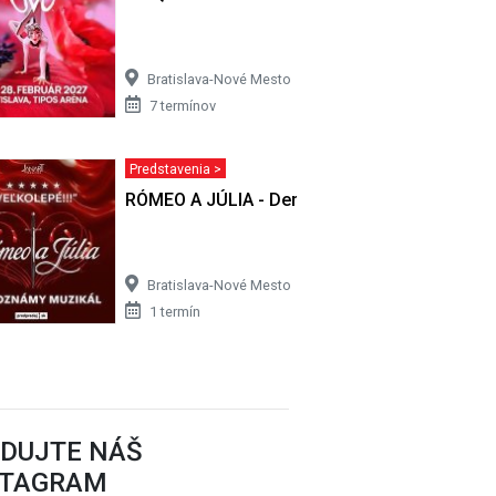
Bratislava-Nové Mesto
7 termínov
Predstavenia >
set
RÓMEO A JÚLIA - Derniérový set
Bratislava-Nové Mesto
1 termín
EDUJTE NÁŠ
STAGRAM