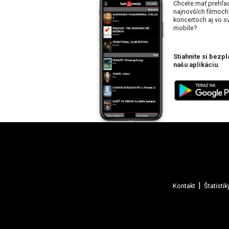
Chcete mať prehľa
najnovších filmoch
koncertoch aj vo 
mobile?
Stiahnite si bezpl
našu aplikáciu.
Kontakt
Štatistik