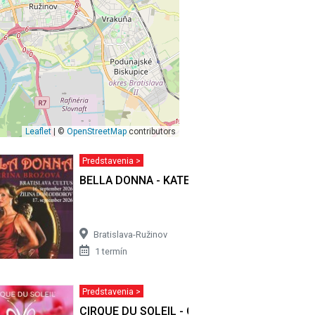
Leaflet
| ©
OpenStreetMap
contributors
Predstavenia >
BELLA DONNA - KATEŘINA BROŽOVÁ
Bratislava-Ružinov
1 termín
Predstavenia >
CIRQUE DU SOLEIL - OVO