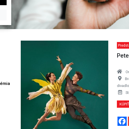
Predst
Pete
O
Br
démia
divadl
h
St
KÚPI