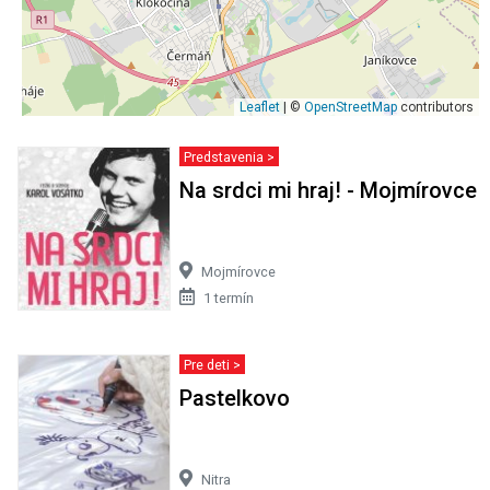
Leaflet
| ©
OpenStreetMap
contributors
Predstavenia >
Na srdci mi hraj! - Mojmírovce
Mojmírovce
1 termín
Pre deti >
Pastelkovo
Nitra