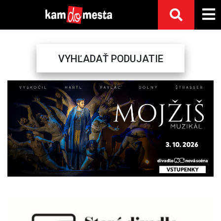
VYHĽADAŤ PODUJATIE
Previous
Next