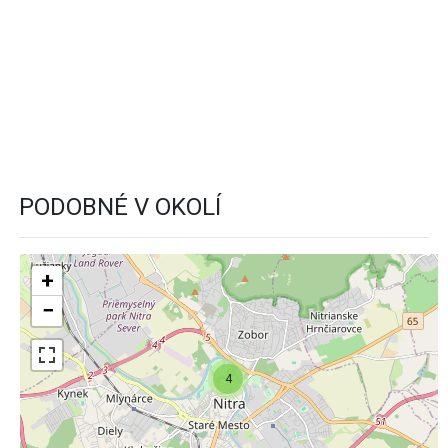
PODOBNÉ V OKOLÍ
+
−
4