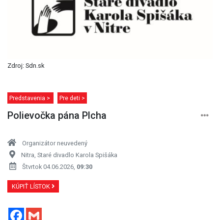
Zdroj: Sdn.sk
Predstavenia >
Pre deti >
Polievočka pána Plcha
Organizátor neuvedený
Nitra, Staré divadlo Karola Spišáka
Štvrtok 04.06.2026,
09:30
KÚPIŤ LÍSTOK
Facebook
Gmail