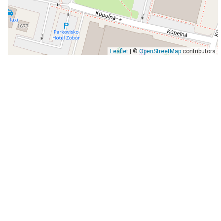
Leaflet
| ©
OpenStreetMap
contributors