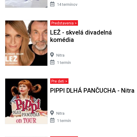
14 termínov
Predstavenia >
LEŽ - skvelá divadelná
komédia
Nitra
1 termín
Pre deti >
PIPPI DLHÁ PANČUCHA - Nitra
Nitra
1 termín