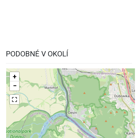
PODOBNÉ V OKOLÍ
+
−