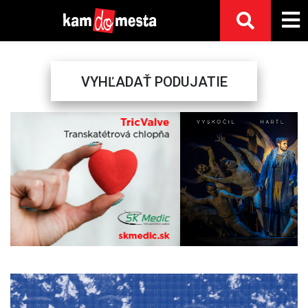
VYHĽADAŤ PODUJATIE
Previous
Next