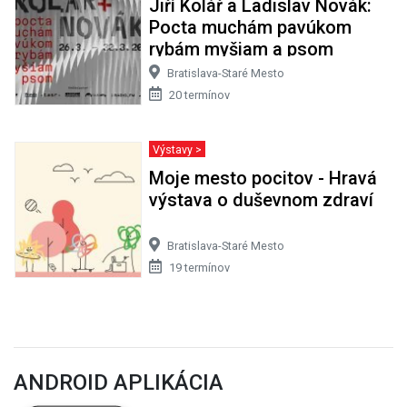
Jiří Kolář a Ladislav Novák:
Pocta muchám pavúkom
rybám myšiam a psom
Bratislava-Staré Mesto
20 termínov
Výstavy >
Moje mesto pocitov - Hravá
výstava o duševnom zdraví
Bratislava-Staré Mesto
19 termínov
ANDROID APLIKÁCIA