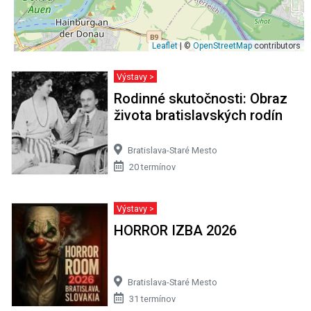
Leaflet
| ©
OpenStreetMap
contributors
Výstavy >
Rodinné skutočnosti: Obraz
života bratislavských rodín
Bratislava-Staré Mesto
20 termínov
Výstavy >
HORROR IZBA 2026
Bratislava-Staré Mesto
31 termínov