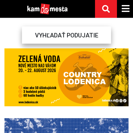
VYHĽADAŤ PODUJATIE
Previous
Next