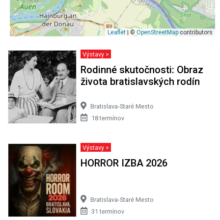
Leaflet
| ©
OpenStreetMap
contributors
Výstavy >
Rodinné skutočnosti: Obraz
života bratislavských rodín
Bratislava-Staré Mesto
18 termínov
Výstavy >
HORROR IZBA 2026
Bratislava-Staré Mesto
31 termínov