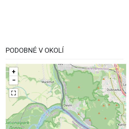
PODOBNÉ V OKOLÍ
+
−