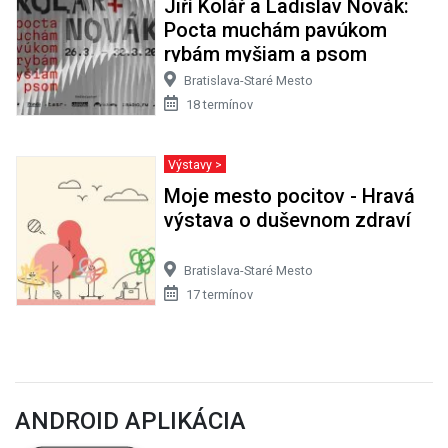
Jiří Kolář a Ladislav Novák:
Pocta muchám pavúkom
rybám myšiam a psom
Bratislava-Staré Mesto
18 termínov
Výstavy >
Moje mesto pocitov - Hravá
výstava o duševnom zdraví
Bratislava-Staré Mesto
17 termínov
ANDROID APLIKÁCIA