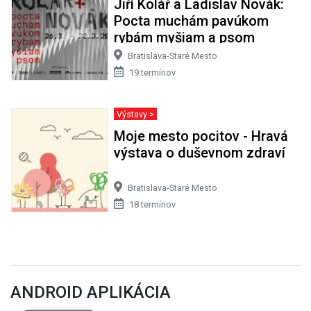
Jiří Kolář a Ladislav Novák:
Pocta muchám pavúkom
rybám myšiam a psom
Bratislava-Staré Mesto
19 termínov
Výstavy >
Moje mesto pocitov - Hravá
výstava o duševnom zdraví
Bratislava-Staré Mesto
18 termínov
ANDROID APLIKÁCIA