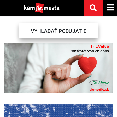
VYHĽADAŤ PODUJATIE
Previous
Next