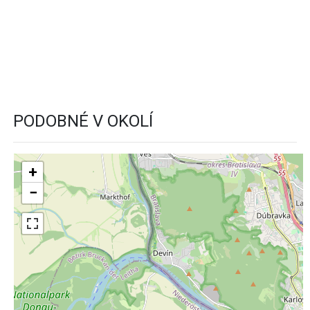
PODOBNÉ V OKOLÍ
+
−