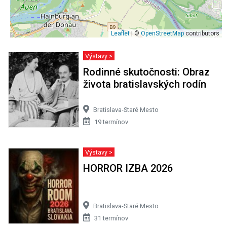
Leaflet
| ©
OpenStreetMap
contributors
Výstavy >
Rodinné skutočnosti: Obraz
života bratislavských rodín
Bratislava-Staré Mesto
19 termínov
Výstavy >
HORROR IZBA 2026
Bratislava-Staré Mesto
31 termínov