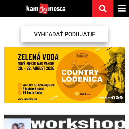
VYHĽADAŤ PODUJATIE
Previous
Next