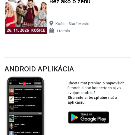
Bež ako o ženu
Košice-Staré Mesto
1 termín
ANDROID APLIKÁCIA
Chcete mať prehľad o najnovších
filmoch alebo koncertoch aj vo
svojom mobile?
Stiahnite si bezplatne našu
aplikáciu.