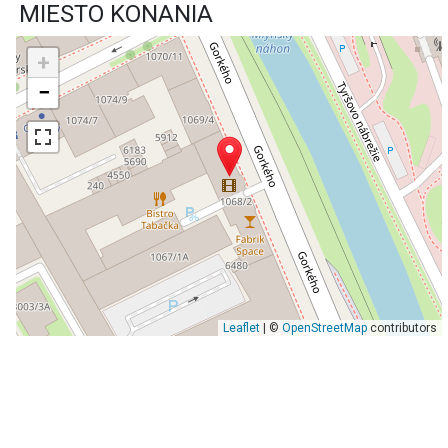
MIESTO KONANIA
+
−
Leaflet
| ©
OpenStreetMap
contributors