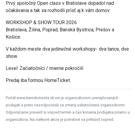
Prvý spoločný Open class v Bratislave dopadol nad
očakávania a tak sa rozhodli prísť aj k vám domov.
WORKSHOP & SHOW TOUR 2026
Bratislava, Žilina, Poprad, Banská Bystrica, Prešov a
Košice.
V každom meste dva jedinečné workshopy- dva tance, dve
show.
Level: Začiatočníci / mierne pokročilí
Predaj iba formou HomeTicket
Portál www.kamdomesta.sk nie je organizátorom uverejňovaných
podujatí a preto nezodpovedá za zmeny uskutočnené organizátormi.
Odporúčame preveriť si vopred termín a čas konania podujatia priamo u
organizátora. Na niektoré akcie je potrebné sa prihlásiť vopred.