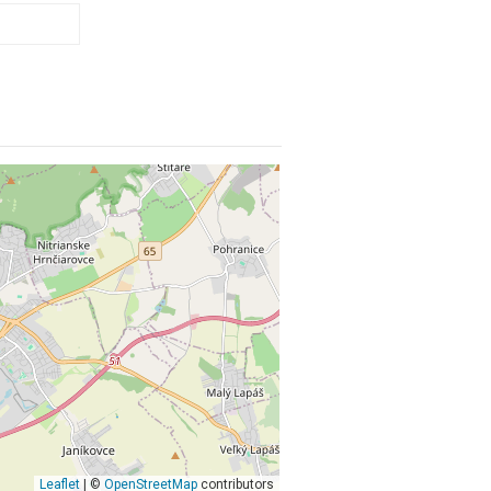
Leaflet
| ©
OpenStreetMap
contributors