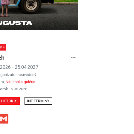
y >
eh
.2026 - 25.04.2027
rganizátor neuvedený
tra,
Nitrianska galéria
orok 16.06.2026
Ť LÍSTOK
INÉ TERMÍNY
Facebook
Gmail