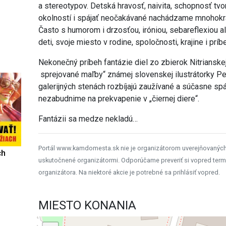
a stereotypov. Detská hravosť, naivita, schopnosť tvo
okolností i spájať neočakávané nachádzame mnohokrá
Často s humorom i drzosťou, iróniou, sebareflexiou 
deti, svoje miesto v rodine, spoločnosti, krajine i pr
Nekonečný príbeh fantázie diel zo zbierok Nitrianskej
sprejované maľby“ známej slovenskej ilustrátorky Pet
galerijných stenách rozbíjajú zaužívané a súčasne sp
nezabudnime na prekvapenie v „čiernej diere“.
Fantázii sa medze nekladú…
Portál www.kamdomesta.sk nie je organizátorom uverejňovanýc
ch
uskutočnené organizátormi. Odporúčame preveriť si vopred term
organizátora. Na niektoré akcie je potrebné sa prihlásiť vopred.
MIESTO KONANIA