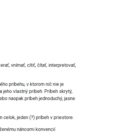
, vnímať, cítiť, čítať, interpretovať,
ého príbehu, v ktorom nič nie je
jeho vlastný príbeh. Príbeh skrytý,
alebo naopak príbeh jednoduchý, jasne
 celok, jeden (?) príbeh v priestore.
ťaženému nánosmi konvencií