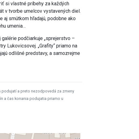
riť si vlastné príbehy za každých
t v tvorbe umelcov vystavených diel.
ale aj smútkom hľadajú, podobne ako
íbehu umenia…
 galérie podčiarkuje „sprejerstvo –
ry Lukovicsovej. „Grafity“ priamo na
ájajú odlišné predstavy, a samozrejme
h podujatí a preto nezodpovedá za zmeny
ín a čas konania podujatia priamo u