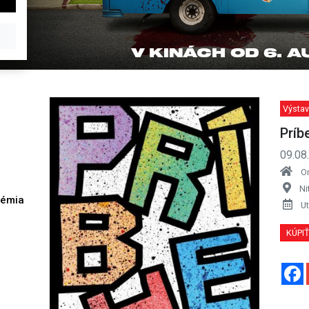
Výstav
Príb
09.08
O
Ni
démia
Ut
h
KÚPI