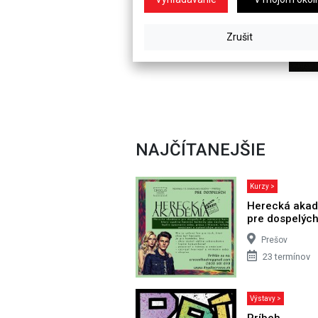
NAJČÍTANEJŠIE
Kurzy >
Herecká aka
pre dospelýc
Prešov
23 termínov
Výstavy >
Príbeh