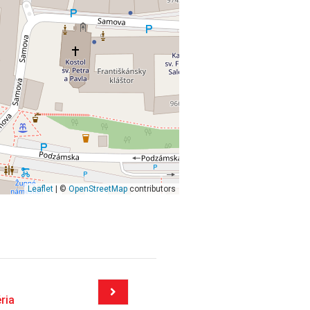
Leaflet
| ©
OpenStreetMap
contributors
ria