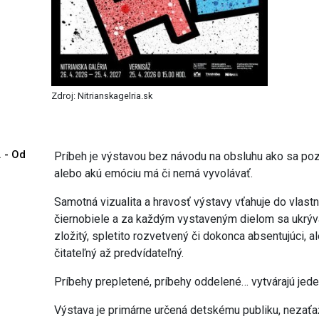
Zdroj: Nitrianskagelria.sk
. - Od
Príbeh je výstavou bez návodu na obsluhu ako sa pozerať
alebo akú emóciu má či nemá vyvolávať.
Samotná vizualita a hravosť výstavy vťahuje do vlastn
čiernobiele a za každým vystaveným dielom sa ukrýva 
zložitý, spletito rozvetvený či dokonca absentujúci, 
čitateľný až predvídateľný.
Príbehy prepletené, príbehy oddelené… vytvárajú jeden
Výstava je primárne určená detskému publiku, neza