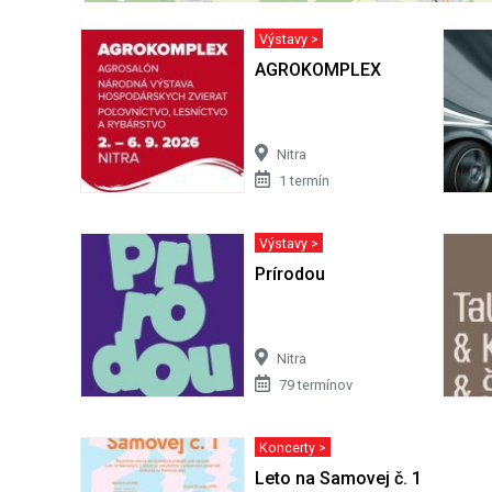
Výstavy >
AGROKOMPLEX
Nitra
1 termín
Výstavy >
Prírodou
Nitra
79 termínov
Koncerty >
Leto na Samovej č. 1 - 5. ročn