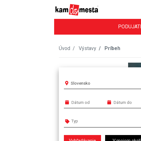
PODUJAT
Úvod
Výstavy
Príbeh
Slovensko
V mojom okolí