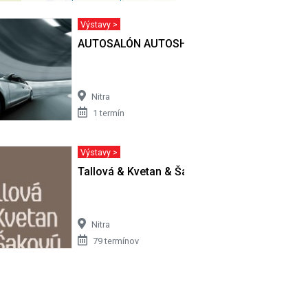
Výstavy >
AUTOSALÓN AUTOSHOW
Nitra
1 termín
Výstavy >
Tallová & Kvetan & Šakový
Nitra
79 termínov
ík