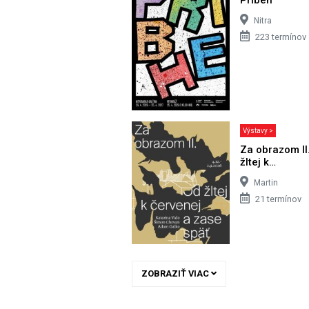
Nitra
223 termínov
Výstavy >
Za obrazom II
žltej k…
Martin
21 termínov
ZOBRAZIŤ VIAC