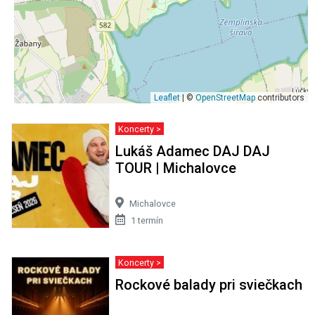
Leaflet
| ©
OpenStreetMap
contributors
Koncerty >
Lukáš Adamec DAJ DAJ
TOUR | Michalovce
Michalovce
1 termín
Koncerty >
Rockové balady pri sviečkach