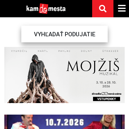
VYHĽADAŤ PODUJATIE
Previous
Next