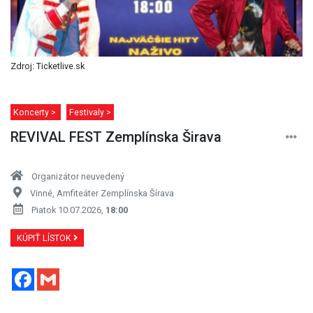
Zdroj: Ticketlive.sk
Koncerty >
Festivaly >
REVIVAL FEST Zemplínska Širava
Organizátor neuvedený
Vinné, Amfiteáter Zemplínska Šírava
Piatok 10.07.2026,
18:00
KÚPIŤ LÍSTOK
Facebook
Gmail