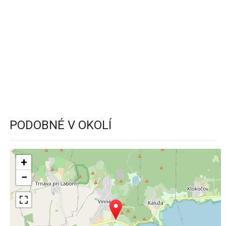
PODOBNÉ V OKOLÍ
+
−