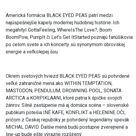
Americká formácia BLACK EYED PEAS patrí medzi
najúspešnejšie kapely modernej hudobnej histórie. Ich
megahityI GottaFeeling, WhereIsThe Love?, Boom
BoomPow, PumpIt či Let’s Get ItStarted poznajú fanúšikovia
po celom svete a ich koncerty sú synonymom obrovskej
energie a veľkolepej šou.
Okrem svetových hviezd BLACK EYED PEAS sú potvrdené
veľké zahraničné mená ako WITHIN TEMPTATION,
MASTODON, PENDULUM, DROWNING POOL, SONATA
ARCTICA a KORPIKLAANI, ktoré patria k špičke svojich
žánrov. Silné zastúpenie má aj domáca scéna – slovenské
publikum potešia INÉ KAFE, KONFLIKT a HEĽENINE OČI,
pričom z Českej republiky je potvrdený legendárny spevák
MICHAL DAVID. Ďalšie mená budú postupne zverejnené a
line-up bude ešte výrazne rozšírený.