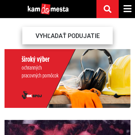
VYHĽADAŤ PODUJATIE
Previous
Next