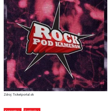
Zdroj: Ticketportal.sk
Koncerty >
Festivaly >