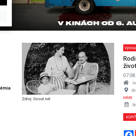
Výstav
Rodi
živo
07.08
O
démia
Br
h
MMB
Zdroj: Goout.net
St
KÚPI