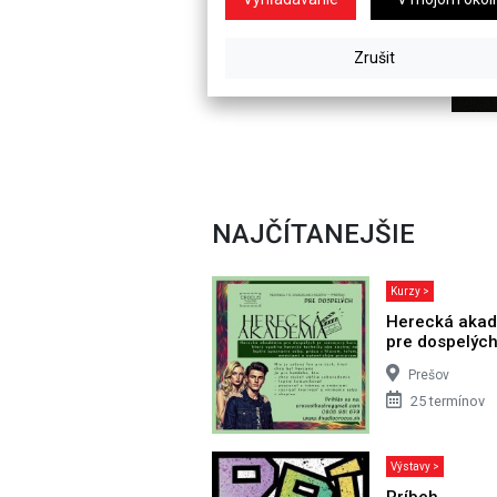
NAJČÍTANEJŠIE
Kurzy >
Herecká aka
pre dospelýc
Prešov
25 termínov
Výstavy >
Príbeh