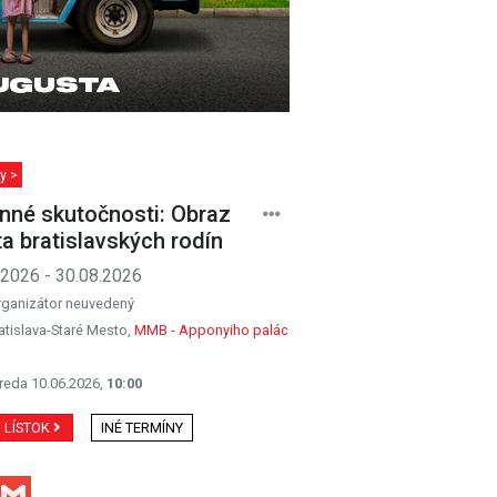
y >
nné skutočnosti: Obraz
ta bratislavských rodín
.2026 - 30.08.2026
rganizátor neuvedený
atislava-Staré Mesto,
MMB - Apponyiho palác
reda 10.06.2026,
10:00
Ť LÍSTOK
INÉ TERMÍNY
Facebook
Gmail