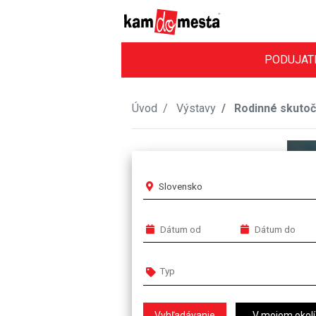
PODUJAT
Úvod
Výstavy
Rodinné skutočn
Slovensko
V mojom okolí