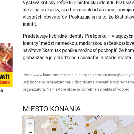
Výstava kriticky reflektuje historickú identitu Bratis
ale aj na prekážky, ako boli napríklad arizácie, povoj
vlastných obyvateľov. Poukazuje aj na to, že Bratisl
identít.
Predstavuje hybridné identity Prešporka – viacjazyč
identity“ medzi nemeckou, maďarskou a (česko)slov
návštevníčkam tak ponúka možnosť pochopiť, že homo
globalizácia je prirodzenou súčasťou histórie mesta.
Portál www.kamdomesta.sk nie je organizátorom uverejňovanýc
uskutočnené organizátormi. Odporúčame preveriť si vopred term
organizátora. Na niektoré akcie je potrebné sa prihlásiť vopred.
ch
MIESTO KONANIA
+
−