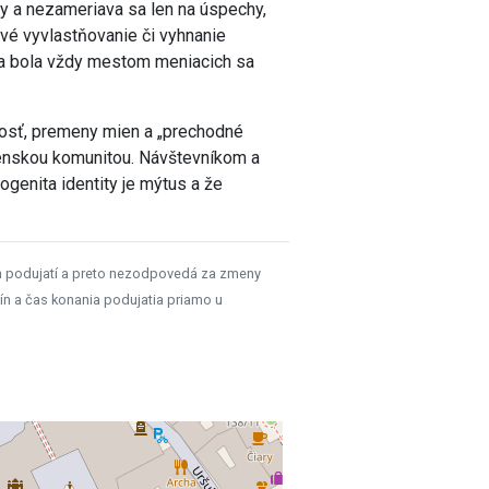
lavy a nezameriava sa len na úspechy,
nové vyvlastňovanie či vyhnanie
ava bola vždy mestom meniacich sa
nosť, premeny mien a „prechodné
enskou komunitou. Návštevníkom a
genita identity je mýtus a že
h podujatí a preto nezodpovedá za zmeny
ín a čas konania podujatia priamo u