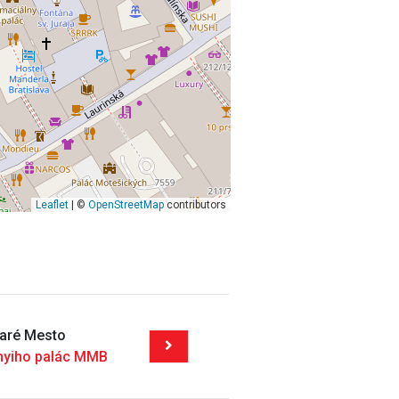
Leaflet
| ©
OpenStreetMap
contributors
taré Mesto
nyiho palác MMB