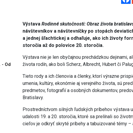
Výstava
Rodinné skutočnosti: Obraz života bratislav
návštevníkov a návštevníčky po stopách deviati
a jednej šľachtickej a odhaľuje, ako ich životy f
storočia až do polovice 20. storočia.
Výstava nie je len obyčajnou prechádzkou dejinami, a
života rodín, ako boli Scherz, Albrecht, Hubert či Palu
. - Od
Tieto rody a ich členovia a členky, ktorí výrazne prispi
umenia, kultúry, ekonómie aj verejného života, sú pr
predmetov, fotografií a osobných dokumentov, pred
Bratislavy.
Prostredníctvom silných ľudských príbehov výstava 
udalosti 19. a 20. storočia, ktoré sa prelínali so živo
cieľov je odkryť skryté príbehy a tabuizované témy – 