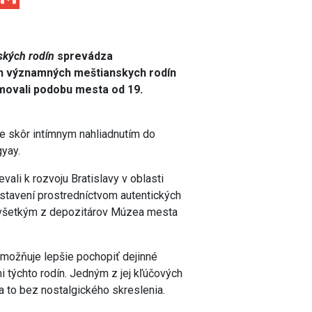
ských rodín
sprevádza
ch významných meštianskych rodín
ormovali podobu mesta od 19.
le skôr intímnym nahliadnutím do
gyay.
evali k rozvoju Bratislavy v oblasti
edstavení prostredníctvom autentických
ovšetkým z depozitárov Múzea mesta
umožňuje lepšie pochopiť dejinné
tmi týchto rodín. Jedným z jej kľúčových
a to bez nostalgického skreslenia.