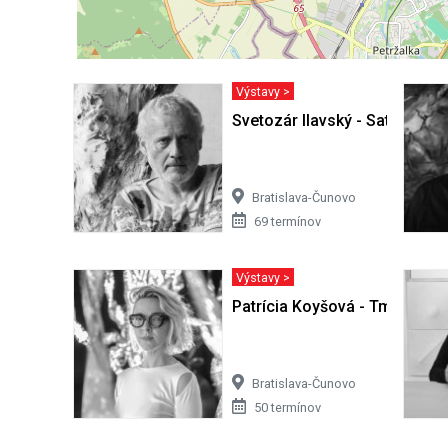
Výstavy >
Svetozár Ilavský - Satori v Cífe
Bratislava-Čunovo
69 termínov
Výstavy >
Patrícia Koyšová - Tmy sa ne
Bratislava-Čunovo
50 termínov