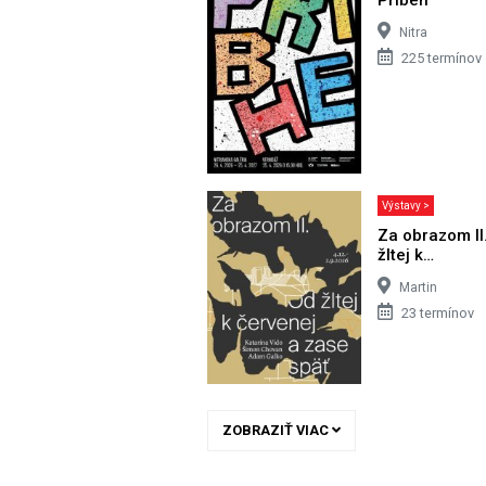
Nitra
225 termínov
Výstavy >
Za obrazom II
žltej k…
Martin
23 termínov
ZOBRAZIŤ VIAC