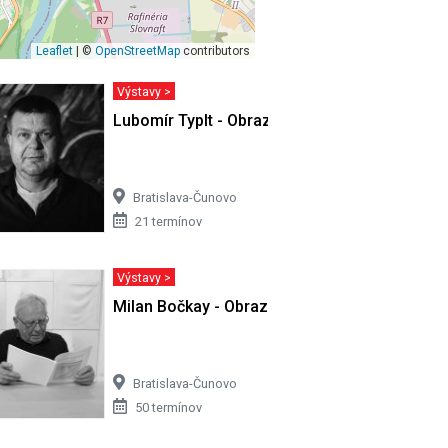
Leaflet
| ©
OpenStreetMap
contributors
Výstavy >
ri II
Lubomír Typlt - Obrazy
Bratislava-Čunovo
21 termínov
Výstavy >
musíš báť
Milan Bočkay - Obrazy
Bratislava-Čunovo
50 termínov