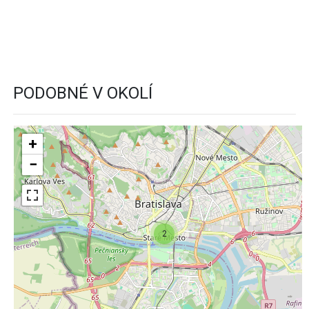
PODOBNÉ V OKOLÍ
+
−
2