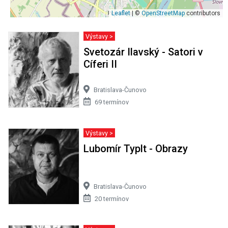
Leaflet
| ©
OpenStreetMap
contributors
Výstavy >
Svetozár Ilavský - Satori v
Cíferi II
Bratislava-Čunovo
69 termínov
Výstavy >
Lubomír Typlt - Obrazy
Bratislava-Čunovo
20 termínov