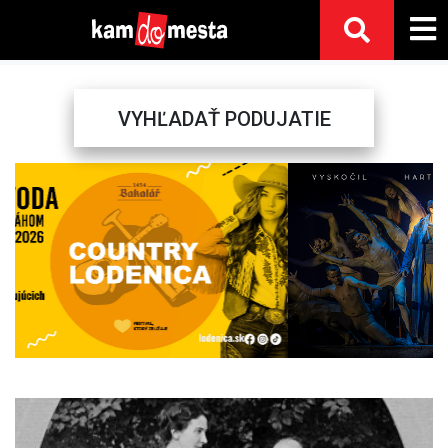
VYHĽADAŤ PODUJATIE
Previous
Next