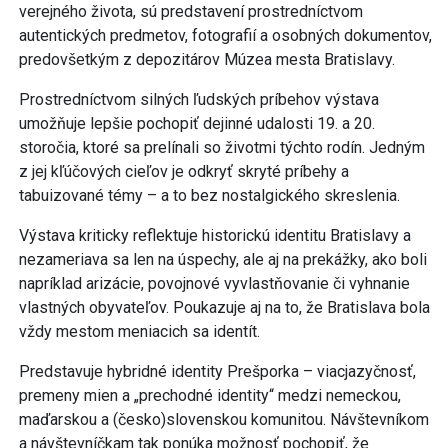
verejného života, sú predstavení prostredníctvom
autentických predmetov, fotografií a osobných dokumentov,
predovšetkým z depozitárov Múzea mesta Bratislavy.
Prostredníctvom silných ľudských príbehov výstava
umožňuje lepšie pochopiť dejinné udalosti 19. a 20.
storočia, ktoré sa prelínali so životmi týchto rodín. Jedným
z jej kľúčových cieľov je odkryť skryté príbehy a
tabuizované témy – a to bez nostalgického skreslenia.
Výstava kriticky reflektuje historickú identitu Bratislavy a
nezameriava sa len na úspechy, ale aj na prekážky, ako boli
napríklad arizácie, povojnové vyvlastňovanie či vyhnanie
vlastných obyvateľov. Poukazuje aj na to, že Bratislava bola
vždy mestom meniacich sa identít.
Predstavuje hybridné identity Prešporka – viacjazyčnosť,
premeny mien a „prechodné identity“ medzi nemeckou,
maďarskou a (česko)slovenskou komunitou. Návštevníkom
a návštevníčkam tak ponúka možnosť pochopiť, že