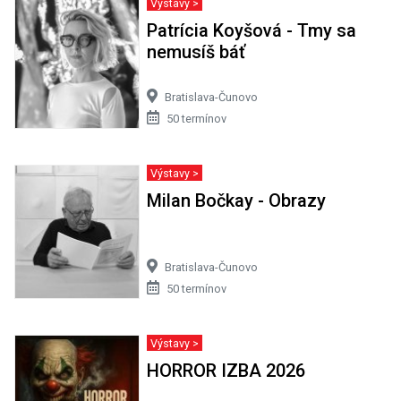
Výstavy >
Patrícia Koyšová - Tmy sa
nemusíš báť
Bratislava-Čunovo
50 termínov
Výstavy >
Milan Bočkay - Obrazy
Bratislava-Čunovo
50 termínov
Výstavy >
HORROR IZBA 2026