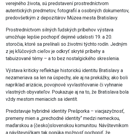
verejného života, sú predstavení prostredníctvom
autentických predmetov, fotografií a osobných dokumentov,
predovšetkým z depozitárov Múzea mesta Bratislavy.
Prostredníctvom silných ľudských príbehov výstava
umožňuje lepšie pochopiť dejinné udalosti 19. a 20.
storočia, ktoré sa prelínali so životmi týchto rodín. Jedným
z jej kľúčových cieľov je odkryť skryté príbehy a
tabuizované témy – a to bez nostalgického skreslenia.
Výstava kriticky reflektuje historickú identitu Bratislavy a
nezameriava sa len na úspechy, ale aj na prekážky, ako boli
napríklad arizácie, povojnové vyvlastňovanie či vyhnanie
vlastných obyvateľov. Poukazuje aj na to, že Bratislava bola
vždy mestom meniacich sa identít.
Predstavuje hybridné identity Prešporka – viacjazyčnosť,
premeny mien a „prechodné identity“ medzi nemeckou,
maďarskou a (česko)slovenskou komunitou. Návštevníkom
a návštevníčkam tak ponúka možnosť pochopiť, že