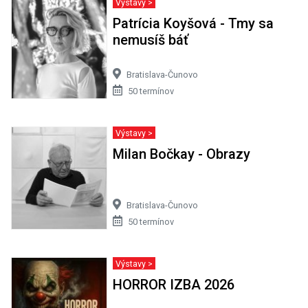
Výstavy >
Patrícia Koyšová - Tmy sa
nemusíš báť
Bratislava-Čunovo
50 termínov
Výstavy >
Milan Bočkay - Obrazy
Bratislava-Čunovo
50 termínov
Výstavy >
HORROR IZBA 2026