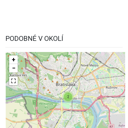
PODOBNÉ V OKOLÍ
+
−
2