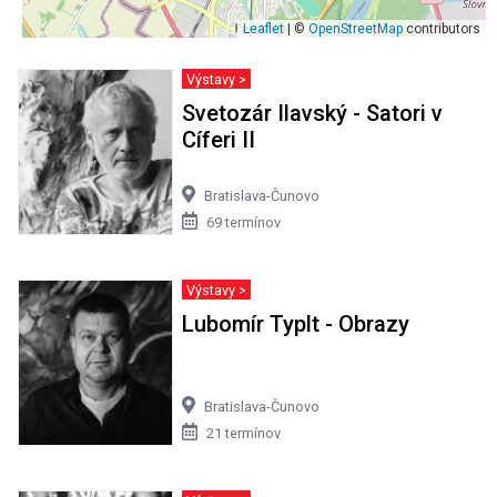
Leaflet
| ©
OpenStreetMap
contributors
Výstavy >
Svetozár Ilavský - Satori v
Cíferi II
Bratislava-Čunovo
69 termínov
Výstavy >
Lubomír Typlt - Obrazy
Bratislava-Čunovo
21 termínov