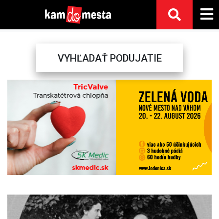
VYHĽADAŤ PODUJATIE
Previous
Next