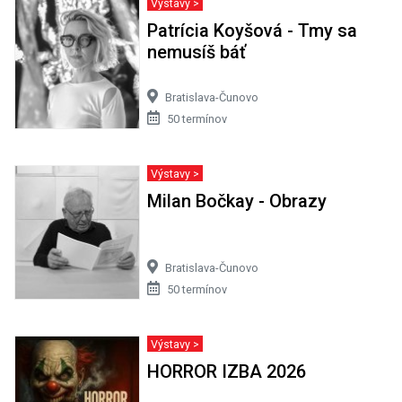
Výstavy >
Patrícia Koyšová - Tmy sa
nemusíš báť
Bratislava-Čunovo
50 termínov
Výstavy >
Milan Bočkay - Obrazy
Bratislava-Čunovo
50 termínov
Výstavy >
HORROR IZBA 2026