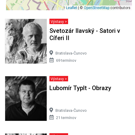
Leaflet
| ©
OpenStreetMap
contributors
Výstavy >
Svetozár Ilavský - Satori v
Cíferi II
Bratislava-Čunovo
69 termínov
Výstavy >
Lubomír Typlt - Obrazy
Bratislava-Čunovo
21 termínov