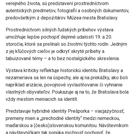
verejného života, sú predstavení prostredníctvom
autentických predmetov, fotografií a osobných dokumentov,
predovšetkým z depozitárov Múzea mesta Bratislavy.
Prostredníctvom silných ľudských príbehov výstava
umožňuje lepšie pochopiť dejinné udalosti 19. a 20.
storočia, ktoré sa prelínali so životmi týchto rodín. Jedným
z jej kľúčových cieľov je odkryť skryté príbehy a
tabuizované témy – a to bez nostalgického skreslenia.
Výstava kriticky reflektuje historickú identitu Bratislavy a
nezameriava sa len na úspechy, ale aj na prekážky, ako boli
napríklad arizácie, povojnové vyvlastňovanie či vyhnanie
vlastných obyvateľov. Poukazuje aj na to, že Bratislava bola
vždy mestom meniacich sa identít.
Predstavuje hybridné identity Prešporka – viacjazyčnosť,
premeny mien a „prechodné identity“ medzi nemeckou,
maďarskou a (česko)slovenskou komunitou. Návštevníkom
a návštevníčkam tak ponúka možnosť pochopiť, že