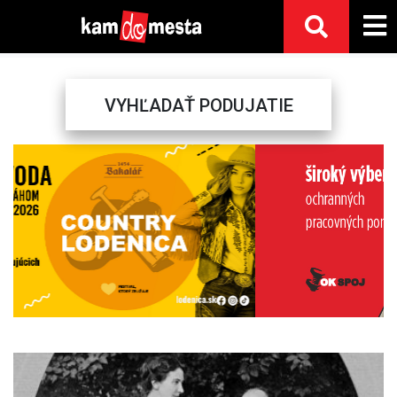
VYHĽADAŤ PODUJATIE
Previous
Next