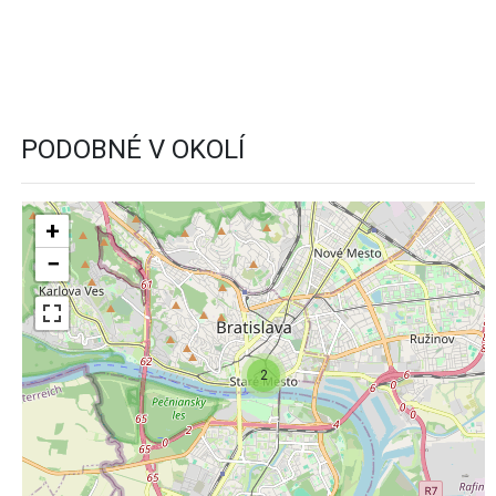
PODOBNÉ V OKOLÍ
+
−
2