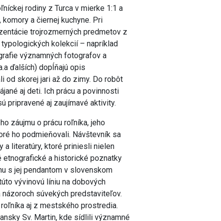
níckej rodiny z Turca v mierke 1:1 a
 komory a čiernej kuchyne. Pri
zentácie trojrozmerných predmetov z
 typologických kolekcií – napríklad
ografie významných fotografov a
.a ďalších) dopĺňajú opis
 od skorej jari až do zimy. Do robôt
ané aj deti. Ich prácu a povinnosti
ú pripravené aj zaujímavé aktivity.
ého záujmu o prácu roľníka, jeho
ktoré ho podmieňovali. Návštevník sa
iteratúry, ktoré priniesli nielen
né etnografické a historické poznatky
ínu s jej pendantom v slovenskom
úto vývinovú líniu na dobových
 názoroch súvekých predstaviteľov.
 roľníka aj z mestského prostredia.
ansky Sv. Martin, kde sídlili významné