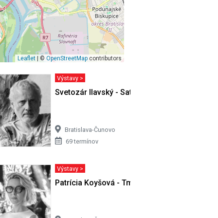
Leaflet
| ©
OpenStreetMap
contributors
Výstavy >
ivota…
Svetozár Ilavský - Satori v Cíferi II
Bratislava-Čunovo
69 termínov
Výstavy >
Patrícia Koyšová - Tmy sa nemusíš báť