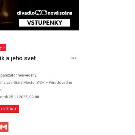
y >
ík a jeho svet
rganizátor neuvedený
atislava-Staré Mesto, SNM – Prírodovedné
m
orok 25.11.2025,
09:00
Ť LÍSTOK
Facebook
Gmail