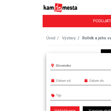
PODUJAT
Úvod
Výstavy
Roľník a jeho s
Slovensko
V mojom okolí