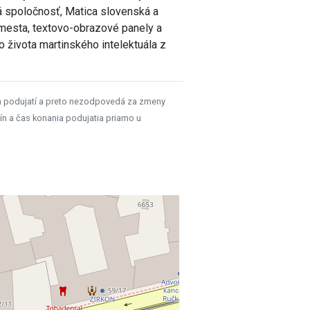
á spoločnosť, Matica slovenská a
mesta, textovo-obrazové panely a
o života martinského intelektuála z
h podujatí a preto nezodpovedá za zmeny
ín a čas konania podujatia priamo u