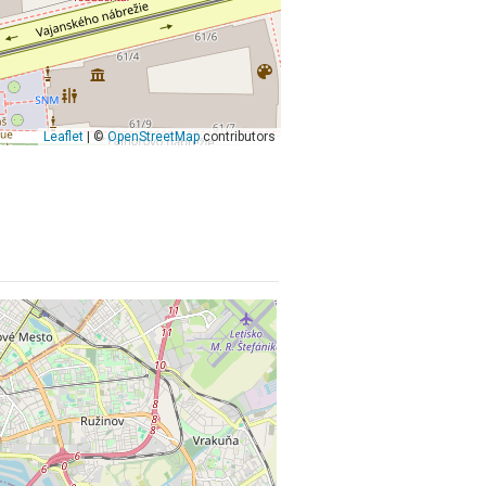
Leaflet
| ©
OpenStreetMap
contributors