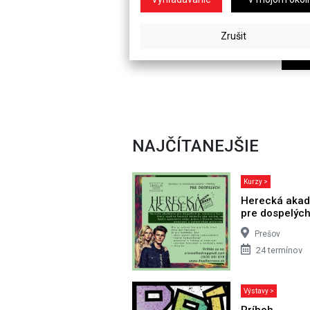
NAJČÍTANEJŠIE
Kurzy >
Herecká aka
pre dospelýc
Prešov
24 termínov
Výstavy >
Príbeh