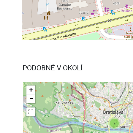
PODOBNÉ V OKOLÍ
+
−
2