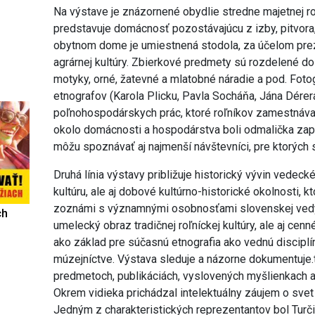
Na výstave je znázornené obydlie stredne majetnej roľ
predstavuje domácnosť pozostávajúcu z izby, pitvora,
obytnom dome je umiestnená stodola, za účelom pre
agrárnej kultúry. Zbierkové predmety sú rozdelené do
motyky, orné, žatevné a mlatobné náradie a pod. Fot
etnografov (Karola Plicku, Pavla Socháňa, Jána Dérera
poľnohospodárskych prác, ktoré roľníkov zamestnávali
okolo domácnosti a hospodárstva boli odmalička zapáj
môžu spoznávať aj najmenší návštevníci, pre ktorých s
Druhá línia výstavy približuje historický vývin vedeck
kultúru, ale aj dobové kultúrno-historické okolnosti, 
zoznámi s významnými osobnosťami slovenskej vedy a l
ch
umelecký obraz tradičnej roľníckej kultúry, ale aj cen
ako základ pre súčasnú etnografia ako vednú discipl
múzejníctve. Výstava sleduje a názorne dokumentuje.t
predmetoch, publikáciách, vyslovených myšlienkach a
Okrem vidieka prichádzal intelektuálny záujem o svet
Jedným z charakteristických reprezentantov bol Turči