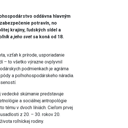
ľnohospodárstvo oddávna hlavným
zabezpečenie potravín, no
itej krajiny, ľudských sídel a
oľník a jeho svet
sa koná od 18.
ta, vzťah k prírode, usporiadanie
dí – to všetko výrazne ovplyvnil
spodárskych podmienkach je agrárna
, pôdy a poľnohospodárskeho náradia.
úseností.
jej vedecké skúmanie predstavuje
nológie a sociálnej antropológie
to tému v dvoch líniách. Cieľom prvej
usadlosti z 20. – 30. rokov 20.
ivota roľníckej rodiny.