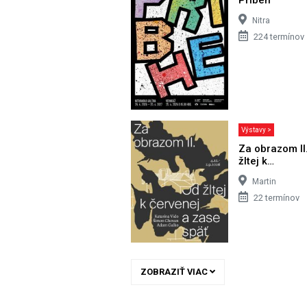
Nitra
224 termínov
Výstavy >
Za obrazom II
žltej k…
Martin
22 termínov
ZOBRAZIŤ VIAC