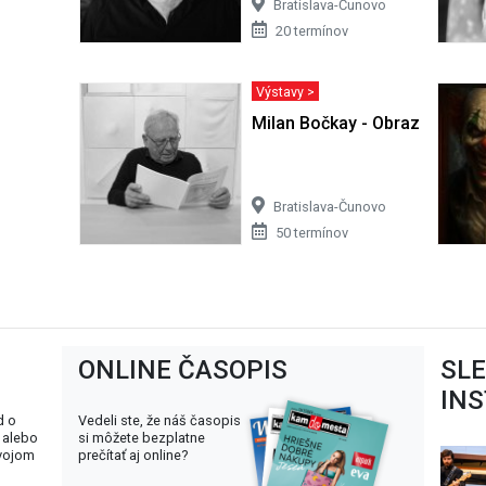
Bratislava-Čunovo
20 termínov
Výstavy >
Milan Bočkay - Obrazy
Bratislava-Čunovo
50 termínov
ONLINE ČASOPIS
SL
IN
d o
Vedeli ste, že náš časopis
 alebo
si môžete bezplatne
svojom
prečítať aj online?