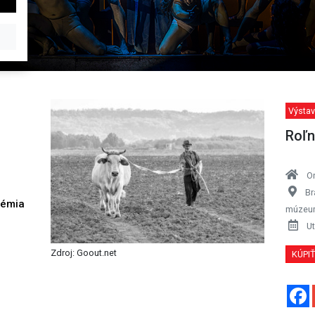
Výstav
Roľn
O
Br
démia
múzeu
h
Ut
Zdroj: Goout.net
KÚPI