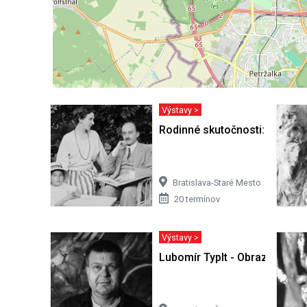
Výstavy >
Rodinné skutočnosti: Obraz ž
Bratislava-Staré Mesto
20 termínov
Výstavy >
Lubomír Typlt - Obrazy