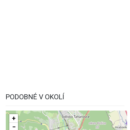
PODOBNÉ V OKOLÍ
+
−