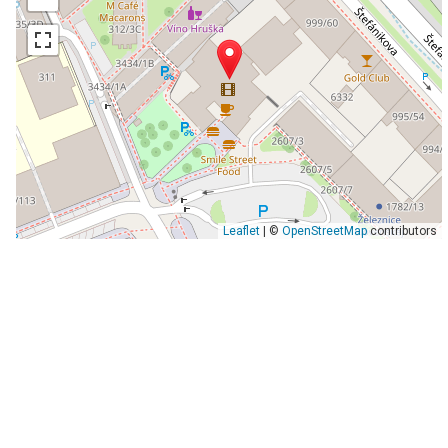
Leaflet
| ©
OpenStreetMap
contributors