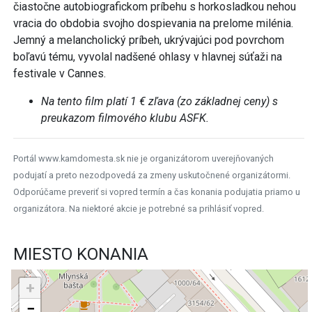
čiastočne autobiografickom príbehu s horkosladkou nehou
vracia do obdobia svojho dospievania na prelome milénia.
Jemný a melancholický príbeh, ukrývajúci pod povrchom
boľavú tému, vyvolal nadšené ohlasy v hlavnej súťaži na
festivale v Cannes.
Na tento film platí 1 € zľava (zo základnej ceny) s
preukazom filmového klubu ASFK.
Portál www.kamdomesta.sk nie je organizátorom uverejňovaných
podujatí a preto nezodpovedá za zmeny uskutočnené organizátormi.
Odporúčame preveriť si vopred termín a čas konania podujatia priamo u
organizátora. Na niektoré akcie je potrebné sa prihlásiť vopred.
MIESTO KONANIA
+
−