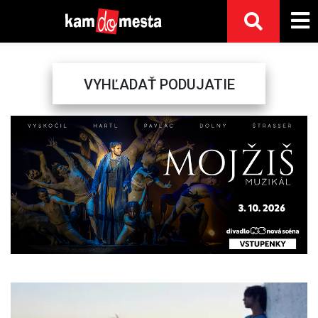
VYHĽADAŤ PODUJATIE
Previous
Next