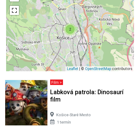
2
Leaflet
| ©
OpenStreetMap
contributors
Film >
Labková patrola: Dinosaurí
film
Košice-Staré Mesto
1 termín