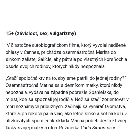
15+ (závislosť, sex, vulgarizmy)
V čiastočne autobiografickom filme, ktorý vyvolal nadšené
ohlasy v Cannes, prichádza osemnásťročná Marina do
slnkom zaliatej Galície, aby pátrala po vlastných koreňoch a
osude svojich rodičov, ktorých nikdy nespoznala.
„Stačí spoločná krv na to, aby sme patrili do jednej rodiny?“
Osemnásťročná Marina sa s denníkom matky, ktorú nikdy
nepoznala, vydáva na západné pobrežie Španielska, do
miest, kde sa spoznali jej rodičia. Než sa stačí zorientovať v
mori neznámych príbuzných, začínajú sa vynárať tajomstvá,
ktoré aj po rokoch pália viac, ako letné slnko a soľ na koži. Z
útržkovitých spomienok skladá Marina príbeh deštruktívnej
lásky svojej matky a otca. Režisérka
Carla Simón
sa v