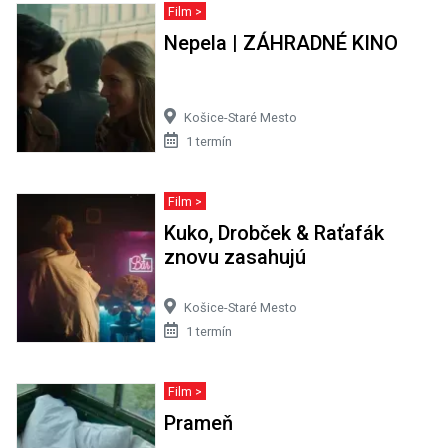
Film >
Nepela | ZÁHRADNÉ KINO
Košice-Staré Mesto
1 termín
Film >
Kuko, Drobček & Raťafák
znovu zasahujú
Košice-Staré Mesto
1 termín
Film >
Prameň