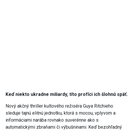
Keď niekto ukradne miliardy, títo profíci ich šlohnú späť.
Nový akčný thriller kultového režiséra Guya Ritchieho
sleduje tajnú elitnú jednotku, ktorá s mocou, vplyvom a
informáciami narába rovnako suverénne ako s
automatickými zbraňami či výbušninami. Keď bezohľadný