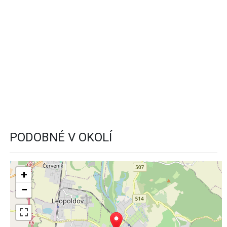
PODOBNÉ V OKOLÍ
+
−