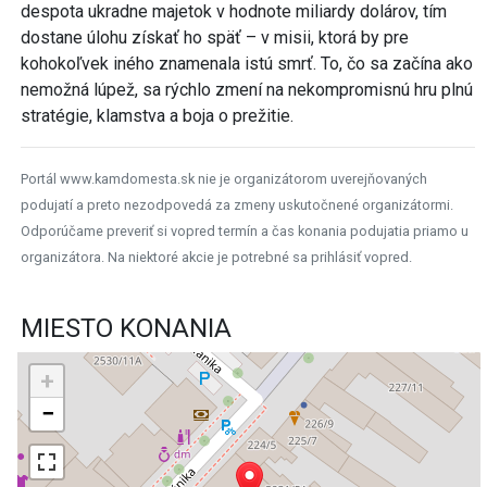
despota ukradne majetok v hodnote miliardy dolárov, tím
dostane úlohu získať ho späť – v misii, ktorá by pre
kohokoľvek iného znamenala istú smrť. To, čo sa začína ako
nemožná lúpež, sa rýchlo zmení na nekompromisnú hru plnú
stratégie, klamstva a boja o prežitie.
Portál www.kamdomesta.sk nie je organizátorom uverejňovaných
podujatí a preto nezodpovedá za zmeny uskutočnené organizátormi.
Odporúčame preveriť si vopred termín a čas konania podujatia priamo u
organizátora. Na niektoré akcie je potrebné sa prihlásiť vopred.
MIESTO KONANIA
+
−