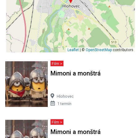
Leaflet
| ©
OpenStreetMap
contributors
Film >
Mimoni a monštrá
Hlohovec
1 termín
Film >
Mimoni a monštrá