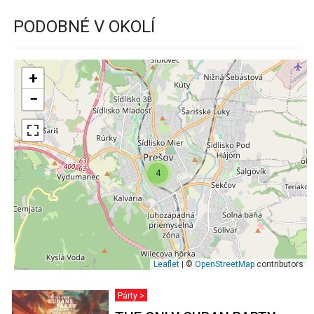
PODOBNÉ V OKOLÍ
+
−
4
Leaflet
| ©
OpenStreetMap
contributors
Párty >