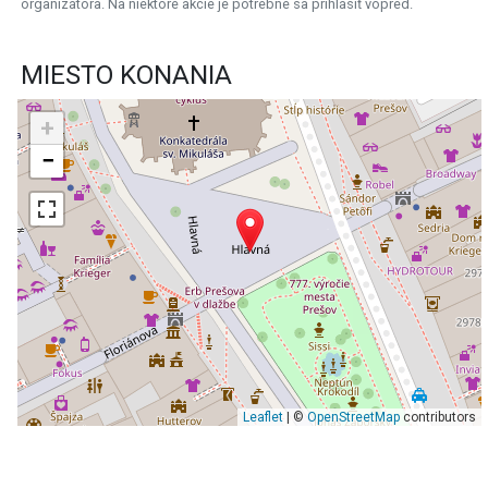
organizátora. Na niektoré akcie je potrebné sa prihlásiť vopred.
MIESTO KONANIA
+
−
Leaflet
| ©
OpenStreetMap
contributors