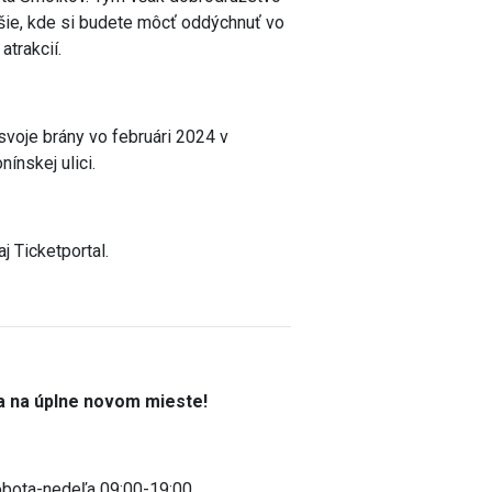
šie, kde si budete môcť oddýchnuť vo
atrakcií.
svoje brány vo februári 2024 v
ínskej ulici.
 Ticketportal.
sa na úplne novom mieste!
obota-nedeľa 09:00-19:00