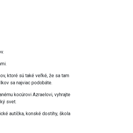
v.
ami.
v, ktoré sú také veľké, že sa tam
lkov sa najviac podobáte.
nému kocúrovi Azraelovi, vyhrajte
ký svet.
cké autíčka, konské dostihy, škola