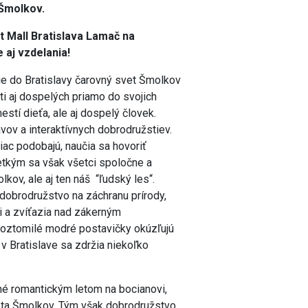
 Šmolkov.
 Mall Bratislava Lamač na
 aj vzdelania!
ie do Bratislavy čarovný svet Šmolkov
ti aj dospelých priamo do svojich
stí dieťa, ale aj dospelý človek.
ov a interaktívnych dobrodružstiev.
ac podobajú, naučia sa hovoriť
etkým sa však všetci spoločne a
kov, ale aj ten náš “ľudský les“.
dobrodružstvo na záchranu prírody,
 a zvíťazia nad zákerným
Roztomilé modré postavičky okúzľujú
v Bratislave sa zdržia niekoľko
 romantickým letom na bocianovi,
veta Šmolkov. Tým však dobrodružstvo