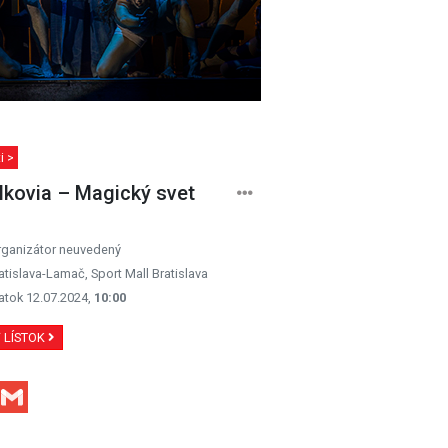
i >
kovia – Magický svet
rganizátor neuvedený
atislava-Lamač, Sport Mall Bratislava
atok 12.07.2024,
10:00
Ť LÍSTOK
Facebook
Gmail