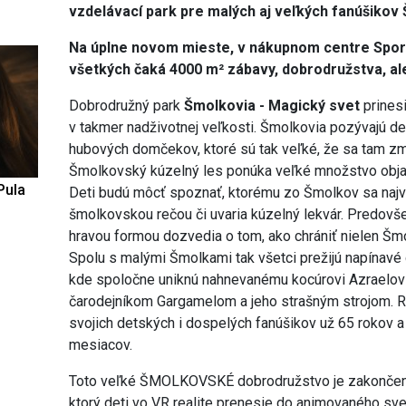
vzdelávací park pre malých aj veľkých fanúšikov
Na úplne novom mieste, v nákupnom centre Sport
všetkých čaká 4000 m² zábavy, dobrodružstva, ale
Dobrodružný park
Šmolkovia - Magický svet
prines
v takmer nadživotnej veľkosti. Šmolkovia pozývajú de
hubových domčekov, ktoré sú tak veľké, že sa tam zme
Šmolkovský kúzelný les ponúka veľké množstvo objav
Pula
Deti budú môcť spoznať, ktorému zo Šmolkov sa najvi
šmolkovskou rečou či uvaria kúzelný lekvár. Predovš
hravou formou dozvedia o tom, ako chrániť nielen Šmol
Spolu s malými Šmolkami tak všetci prežijú napínavé 
kde spoločne uniknú nahnevanému kocúrovi Azraelovi
čarodejníkom Gargamelom a jeho strašným strojom. 
svojich detských i dospelých fanúšikov už 65 rokov a 
mesiacov.
Toto veľké ŠMOLKOVSKÉ dobrodružstvo je zakončené
ktorý deti vo VR realite prenesie do animovaného s