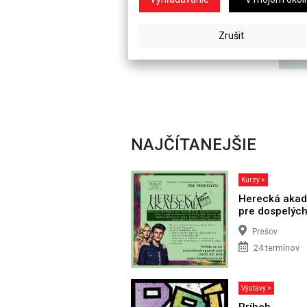
NAJČÍTANEJŠIE
Kurzy >
Herecká aka
pre dospelýc
Prešov
24 termínov
Výstavy >
Príbeh