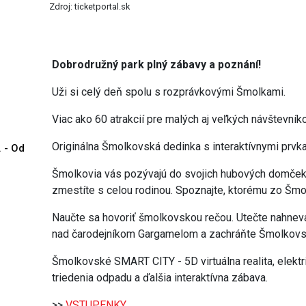
Zdroj: ticketportal.sk
Dobrodružný park plný zábavy a poznání!
Uži si celý deň spolu s rozprávkovými Šmolkami.
Viac ako 60 atrakcií pre malých aj veľkých návštevníko
Originálna Šmolkovská dedinka s interaktívnymi prvk
. - Od
Šmolkovia vás pozývajú do svojich hubových domčeko
zmestíte s celou rodinou. Spoznajte, ktorému zo Šmo
Naučte sa hovoriť šmolkovskou rečou. Utečte nahneva
nad čarodejníkom Gargamelom a zachráňte Šmolkovs
Šmolkovské SMART CITY - 5D virtuálna realita, elektri
triedenia odpadu a ďalšia interaktívna zábava.
>>
VSTUPENKY