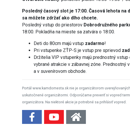
Posledný časový slot je 17:00. Časová lehota na d
sa môžete zdržať ako dlho chcete.
Posledný vstup do priestorov
Dobrodružného park
18:00. Pokladňa na mieste sa zatvára o 18:00.
Deti do 80cm majú vstup
zadarmo
!
Pri vstupenke ZŤP-S je vstup pre sprievod
za
Držitelia VIP vstupenky majú prednostný vstup 
vybrané atrakcie v zábavnej zóne. Prednostný 
a v suvenírovom obchode.
Portál www.kamdomesta.sk nie je organizátorom uverejňovanýc
uskutočnené organizátormi. Odporúčame preveriť si vopred term
organizátora. Na niektoré akcie je potrebné sa prihlásiť vopred.