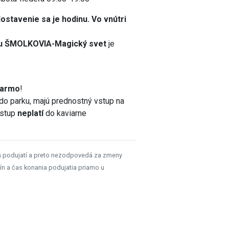
ostavenie sa je hodinu. Vo vnútri
u ŠMOLKOVIA-Magický svet
je
darmo
!
do parku, majú prednostný vstup na
vstup
neplatí
do kaviarne
h podujatí a preto nezodpovedá za zmeny
ín a čas konania podujatia priamo u