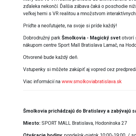
zďaleka nekončí. Ďalšia zábava čaká o poschodie niž
veľkej herni s VR realitou a množstvom interaktívnych 
Príďte a neoľutujete, na svoje si príde každý!
Dobrodružný park
Šmolkovia - Magický svet
otvorí 
nákupom centre Sport Mall Bratislava Lamač, na Hodon
Otvorené bude každý deň.
Vstupenky si môžete zakúpiť aj vopred cez predpredaj
Viac informácií na
www.smolkoviabratislava.sk
Šmolkovia prichádzajú do Bratislavy a zabývajú 
Miesto:
SPORT MALL Bratislava, Hodonínska 27
Otváracie hodiny
: pondelok-piatok 10:00-19:00 / s