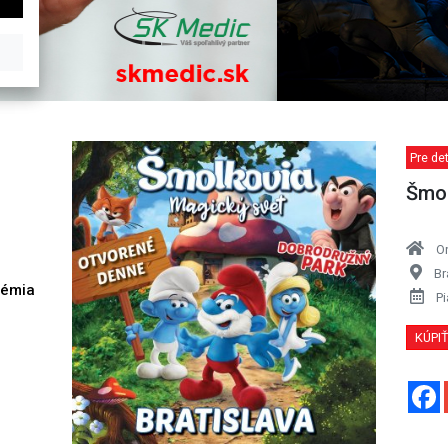
Pre det
Šmol
O
Br
démia
Pi
h
KÚPI