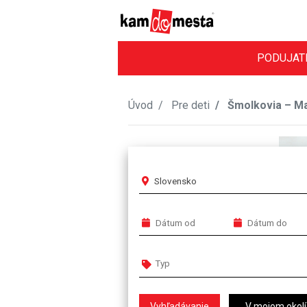
PODUJAT
Úvod
Pre deti
Šmolkovia – Ma
Slovensko
V mojom okolí