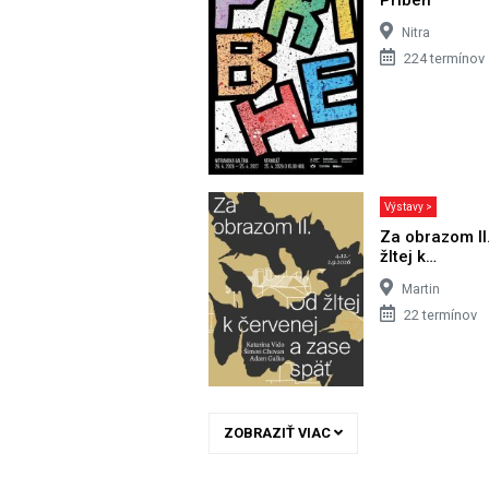
Nitra
224 termínov
Výstavy >
Za obrazom II
žltej k…
Martin
22 termínov
ZOBRAZIŤ VIAC