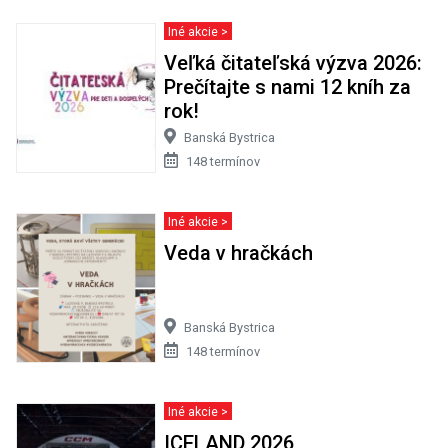
Iné akcie >
Veľká čitateľská výzva 2026:
Prečítajte s nami 12 kníh za
rok!
Banská Bystrica
148 termínov
Iné akcie >
Veda v hračkách
Banská Bystrica
148 termínov
Iné akcie >
ICELAND 2026