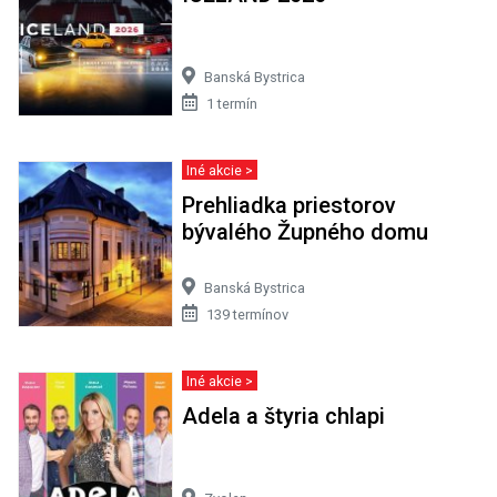
Banská Bystrica
1 termín
Iné akcie >
Prehliadka priestorov
bývalého Župného domu
Banská Bystrica
139 termínov
Iné akcie >
Adela a štyria chlapi