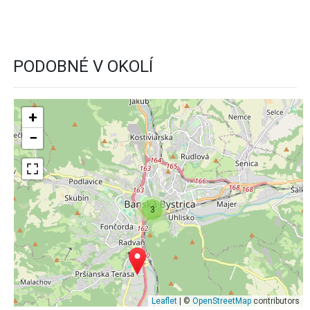
PODOBNÉ V OKOLÍ
+
−
3
Leaflet
| ©
OpenStreetMap
contributors