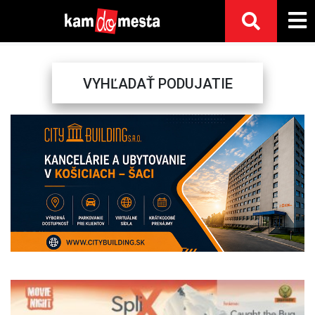
VYHĽADAŤ PODUJATIE
Previous
Next