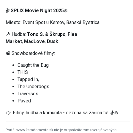
🎬
SPLIX Movie Night 2025
❄️
Miesto: Event Spot u Kemov, Banská Bystrica
🎶 Hudba:
Tono S. & Škrupo
,
Flea
Market
,
MadLove
,
Dusk
.
📽️ Snowboardové filmy:
Caught the Bug
THIS
Tapped In,
The Underdogs
Traverses
Paved
👉 Filmy, hudba a komunita - sezóna sa začína tu! 🏂❄️
Portál www.kamdomesta.sk nie je organizátorom uverejňovaných